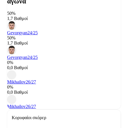
αγώνα
50%
1,7 Βαθμοί
Gevorgyan
24/25
50%
1,7 Βαθμοί
Gevorgyan
24/25
0%
0,0 Βαθμοί
Mikhailov
26/27
0%
0,0 Βαθμοί
Mikhailov
26/27
Κορυφαίοι σκόρερ