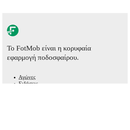
31 Ιουλίου 2026
:
Premier League
-
1
-
4
loss
vs
Sardarapat
Upcoming fixtures for
Van
:
9 Αυγούστου 2026
:
Premier League
-
at
Pyunik
15 Αυγούστου 2026
:
Premier League
-
vs
Ararat
Armenia
21 Αυγούστου 2026
:
Premier League
-
at
Syunik
Το FotMob είναι η κορυφαία
28 Αυγούστου 2026
:
Premier League
-
vs
Shirak
εφαρμογή ποδοσφαίρου.
4 Σεπτεμβρίου 2026
:
Premier League
-
at
Alashkert
FC
Looking ahead,
Van
have
2
home
games
and
3
away
Αγώνες
fixtures
in their next
5
matches.
Upcoming opponents:
Pyunik
(
away
)
,
Ararat Armenia
(
home
)
,
Syunik
Ειδήσεις
(
away
)
,
Shirak
(
home
)
, and
Alashkert FC
(
away
)
.
Κέντρο μεταγραφών
Φήμες
Van
currently sits in
10
th
place in the
Premier League
Προγράμματα τηλεόρασης
with
0
points
from
1
match
(
0
W
0
D
1
L).
Πληροφορίες για εμάς
#
Team
P
W
D
L
GD
Pts
Καριέρες
Διαφημίστε
1
Sardarapat
2
2
0
0
+4
6
Lineup Builder