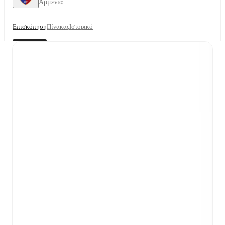
Αρμενία
Επισκόπηση
Πίνακας
Ιστορικό