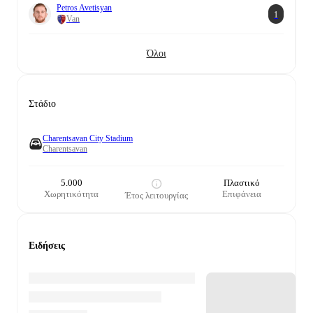
Petros Avetisyan
1
Van
Όλοι
Στάδιο
Charentsavan City Stadium
Charentsavan
5.000
Πλαστικό
Χωρητικότητα
Επιφάνεια
Έτος λειτουργίας
Ειδήσεις