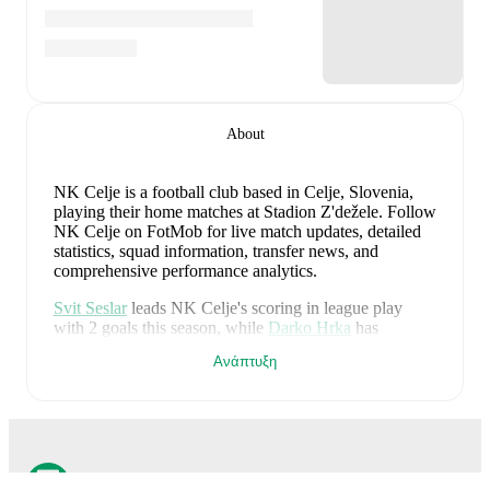
About
NK Celje is a football club
based in Celje, Slovenia
,
playing their home matches at Stadion Z'dežele
.
Follow
NK Celje on FotMob for live match updates, detailed
statistics, squad information, transfer news, and
comprehensive performance analytics.
Svit Seslar
leads
NK Celje
's scoring
in league play
with
2
goals
this season, while
Darko Hrka
has
contributed
1
.
Ανάπτυξη
NK Celje
have been in
a period of stalemates
recently,
winning
0
of their last
5
matches (
0
% win rate). They
have scored
9
goals
and conceded
10
during this
period.
Overall, they have shown good attacking threat.
In the
Prva Liga
, they faced
a
2
-
2
draw with
Mura
, and
a
1
-
1
draw with
Maribor
.
In the
Champions League