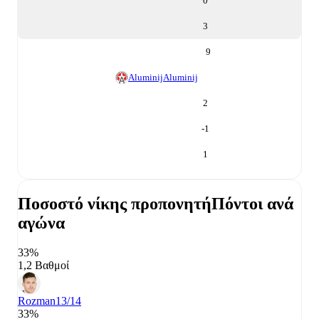
0
3
9
Aluminij
Aluminij
2
-1
1
Ποσοστό νίκης προπονητή
Πόντοι ανά
αγώνα
33%
1,2 Βαθμοί
Rozman
13/14
33%