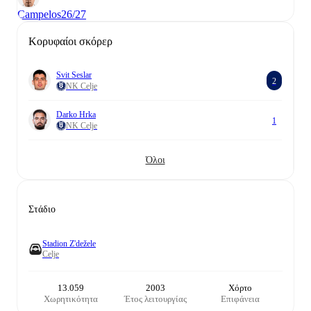
Campelos
26/27
Κορυφαίοι σκόρερ
Svit Seslar
2
NK Celje
Darko Hrka
1
NK Celje
Όλοι
Στάδιο
Stadion Z'dežele
Celje
13.059
2003
Χόρτο
Χωρητικότητα
Έτος λειτουργίας
Επιφάνεια