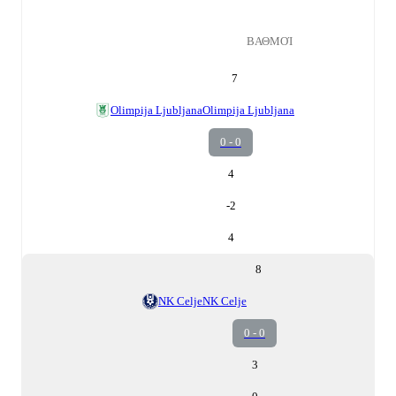
ΒΑΘΜΟΊ
7
Olimpija Ljubljana
Olimpija Ljubljana
0 - 0
4
-2
4
8
NK Celje
NK Celje
0 - 0
3