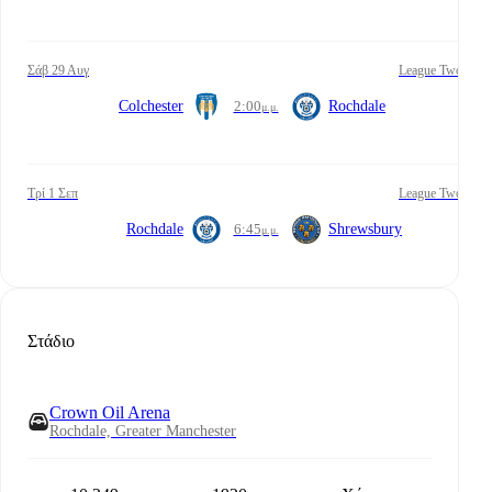
Σάβ 29 Αυγ
League Two
Colchester
2:00
Rochdale
μ.μ.
Τρί 1 Σεπ
League Two
Rochdale
6:45
Shrewsbury
μ.μ.
Στάδιο
Crown Oil Arena
Rochdale, Greater Manchester