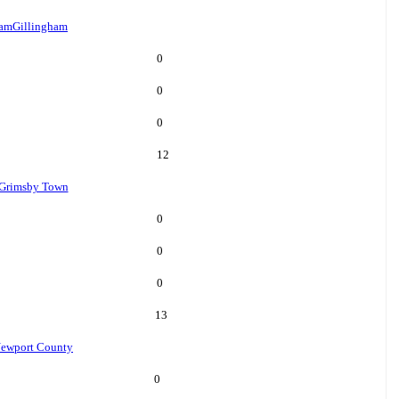
ham
Gillingham
0
0
0
12
Grimsby Town
0
0
0
13
ewport County
0