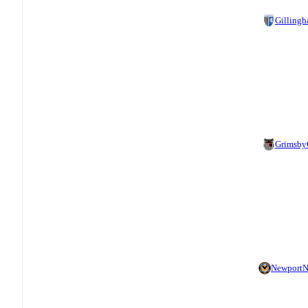
Gilling
Grimsby
Newport
N