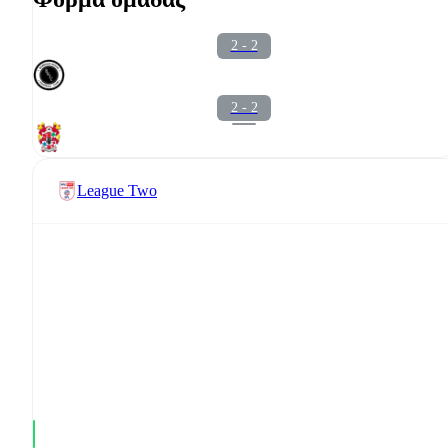
2 - 2
2 - 2
League Two