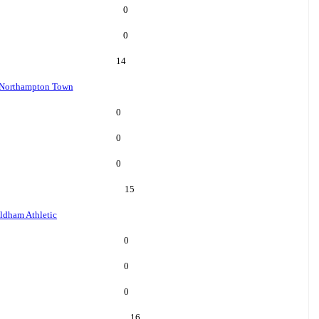
0
0
14
Northampton Town
0
0
0
15
ldham Athletic
0
0
0
16