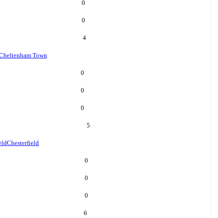
0
0
4
Cheltenham Town
0
0
0
5
eld
Chesterfield
0
0
0
6