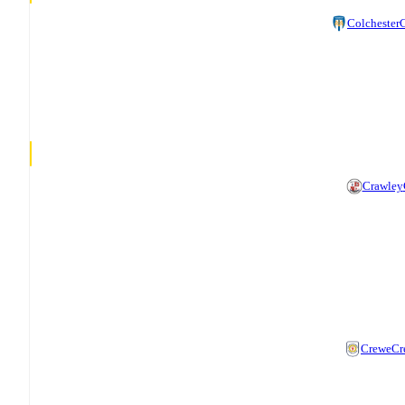
Colchester
C
Crawley
Crewe
Cr