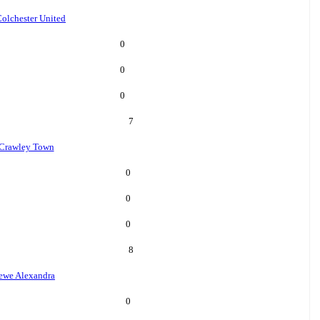
olchester United
0
0
0
7
Crawley Town
0
0
0
8
ewe Alexandra
0