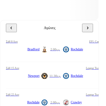
Αγώνες
Σάβ 8 Αυγ
EFL Cup
Bradford
2:00
Rochdale
μ.μ.
Σάβ 15 Αυγ
League Two
Newport
11:30
Rochdale
π.μ.
Σάβ 22 Αυγ
League Two
Rochdale
2:00
Crawley
μ.μ.