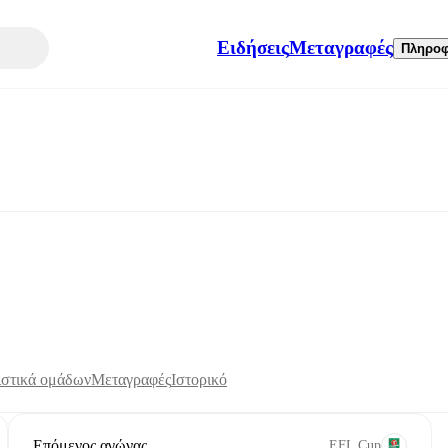
Ειδήσεις
Μεταγραφές
Πληροφ
ιστικά ομάδων
Μεταγραφές
Ιστορικό
Επόμενος αγώνας
EFL Cup