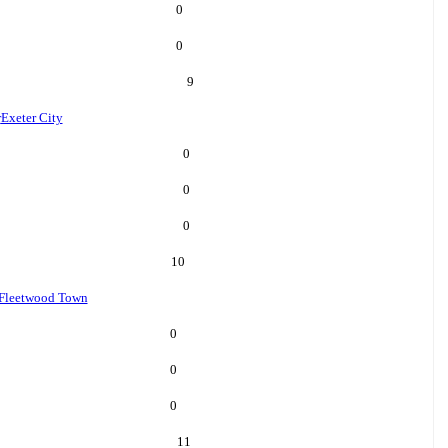
0
0
9
r
Exeter City
0
0
0
10
Fleetwood Town
0
0
0
11