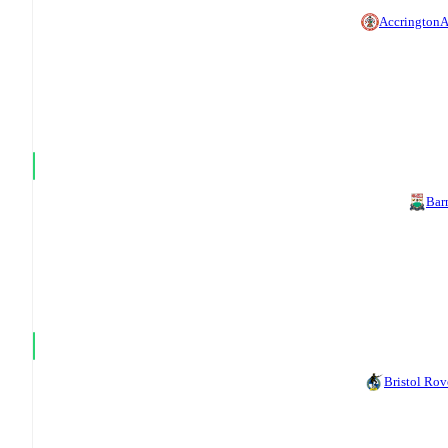
Accrington
A
Bar
Bristol Rov