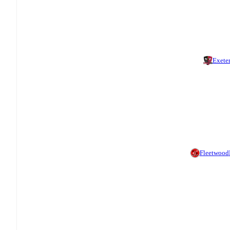
Exete
Fleetwood