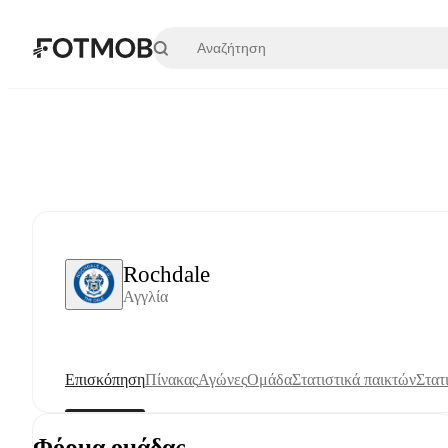
Μετάβαση στο κύριο περιεχόμενο
Rochdale
Αγγλία
Επισκόπηση
Πίνακας
Αγώνες
Ομάδα
Στατιστικά παικτών
Στατ
Φόρμα ομάδας