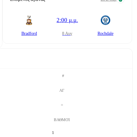
2:00 μ.μ.
Bradford
8 Αυγ
Rochdale
#
ΑΓ
=
ΒΑΘΜΟΊ
1