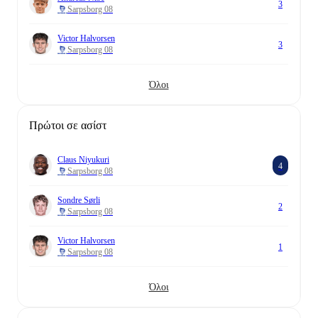
3
Sarpsborg 08
Victor Halvorsen
3
Sarpsborg 08
Όλοι
Πρώτοι σε ασίστ
Claus Niyukuri
4
Sarpsborg 08
Sondre Sørli
2
Sarpsborg 08
Victor Halvorsen
1
Sarpsborg 08
Όλοι