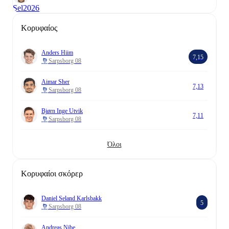
Sel
2026
Κορυφαίος
Anders Hiim
7,15
Sarpsborg 08
Aimar Sher
7,13
Sarpsborg 08
Bjørn Inge Utvik
7,11
Sarpsborg 08
Όλοι
Κορυφαίοι σκόρερ
Daniel Seland Karlsbakk
5
Sarpsborg 08
Andreas Nibe