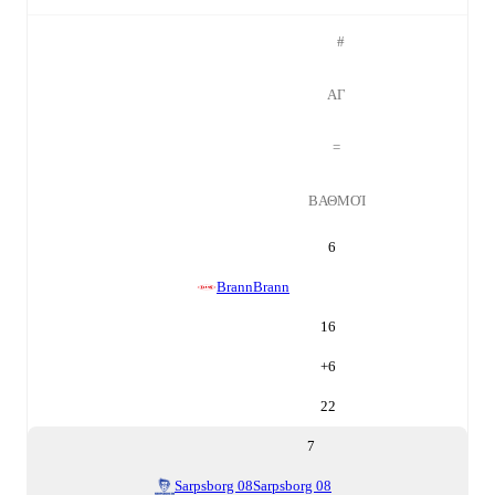
#
ΑΓ
=
ΒΑΘΜΟΊ
6
Brann
Brann
16
+
6
22
7
Sarpsborg 08
Sarpsborg 08