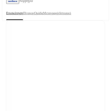
Νορβηγία
Επισκόπηση
Πίνακας
Ομάδα
Μεταγραφές
Ιστορικό