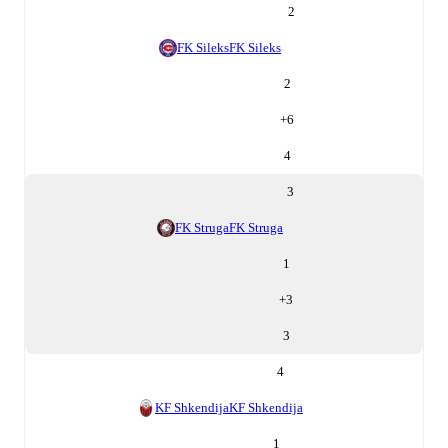
2
FK Sileks
FK Sileks
2
+
6
4
3
FK Struga
FK Struga
1
+
3
3
4
KF Shkendija
KF Shkendija
1