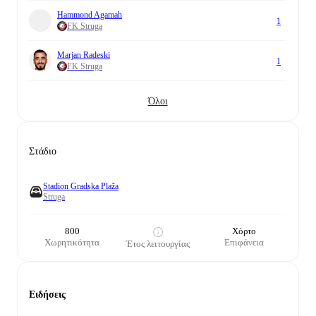
Hammond Agamah
1
FK Struga
Marjan Radeski
1
FK Struga
Όλοι
Στάδιο
Stadion Gradska Plaža
Struga
800
Χόρτο
Χωρητικότητα
Επιφάνεια
Έτος λειτουργίας
Ειδήσεις