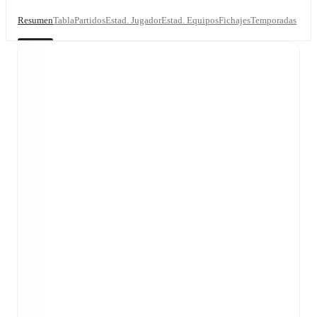
Resumen
Tabla
Partidos
Estad. Jugador
Estad. Equipos
Fichajes
Temporadas