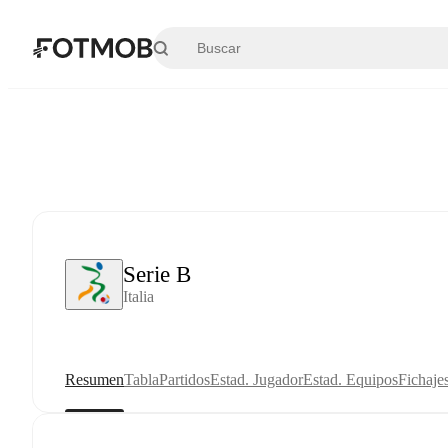
Saltar al contenido principal
Serie B
Italia
Resumen
Tabla
Partidos
Estad. Jugador
Estad. Equipos
Fichaje