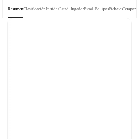
Resumen
Clasificación
Partidos
Estad. Jugador
Estad. Equipos
Fichajes
Temporad