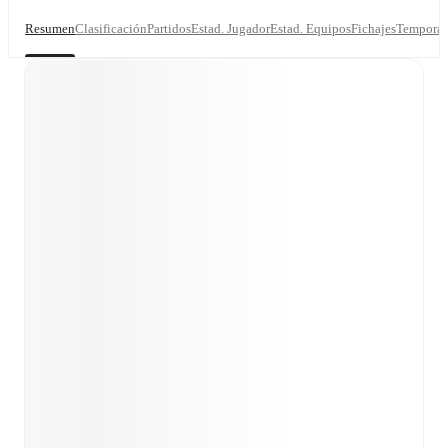
Resumen
Clasificación
Partidos
Estad. Jugador
Estad. Equipos
Fichajes
Temporad