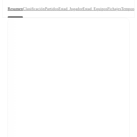
Resumen
Clasificación
Partidos
Estad. Jugador
Estad. Equipos
Fichajes
Temporad