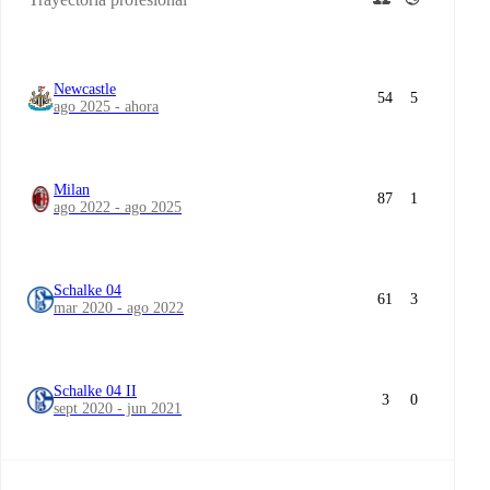
Newcastle
54
5
ago 2025 - ahora
Milan
87
1
ago 2022 - ago 2025
Schalke 04
61
3
mar 2020 - ago 2022
Schalke 04 II
3
0
sept 2020 - jun 2021