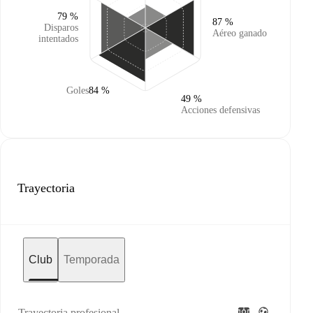
79 %
87 %
Disparos
Aéreo ganado
intentados
Goles
84 %
49 %
Acciones defensivas
Trayectoria
Club
Temporada
Trayectoria profesional