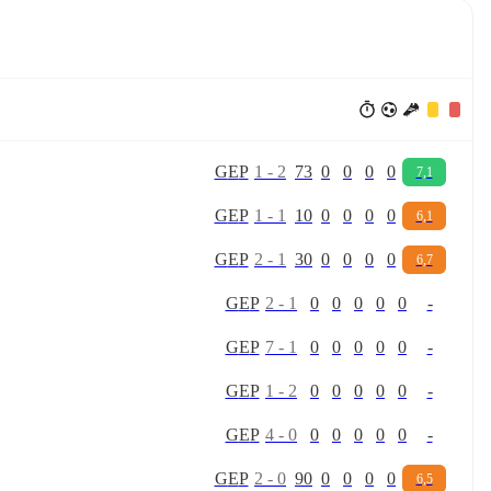
G
E
P
1
-
2
73
0
0
0
0
7,1
G
E
P
1
-
1
10
0
0
0
0
6,1
G
E
P
2
-
1
30
0
0
0
0
6,7
G
E
P
2
-
1
0
0
0
0
0
-
G
E
P
7
-
1
0
0
0
0
0
-
G
E
P
1
-
2
0
0
0
0
0
-
G
E
P
4
-
0
0
0
0
0
0
-
G
E
P
2
-
0
90
0
0
0
0
6,5