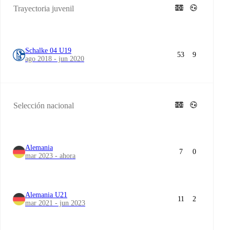
Trayectoria juvenil
Schalke 04 U19
53
9
ago 2018 - jun 2020
Selección nacional
Alemania
7
0
mar 2023 - ahora
Alemania U21
11
2
mar 2021 - jun 2023