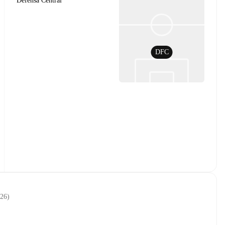
Defensa Central
DFC
026
)