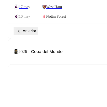
17 may
West Ham
10 may
Nottm Forest
Anterior
2026