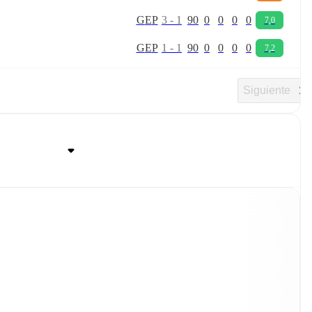
G
E
P
3
-
1
90
0
0
0
0
7,0
G
E
P
1
-
1
90
0
0
0
0
7,2
Siguiente