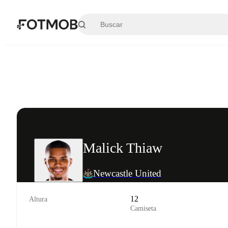
Saltar al contenido principal
Malick Thiaw
Newcastle United
12
Altura
Camiseta