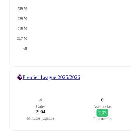
€39 M
€29 M
€19 M
€9,7 M
€0
Premier League
2025/2026
4
0
Goles
Asistencias
2964
7,03
Minutos jugados
Puntuación