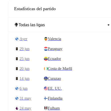
Estadísticas del partido
ayer
Valencia
29 jun
Paraguay
25 jun
Ecuador
20 jun
Costa de Marfil
14 jun
Curazao
6 jun
EE. UU.
31 may
Finlandia
24 may
Fulham