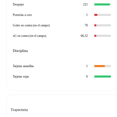
Despejes
221
Porterías a cero
1
Goles en contra (en el campo)
70
xG en contra (en el campo)
66,32
Disciplina
Tarjetas amarillas
1
Tarjetas rojas
0
Trayectoria