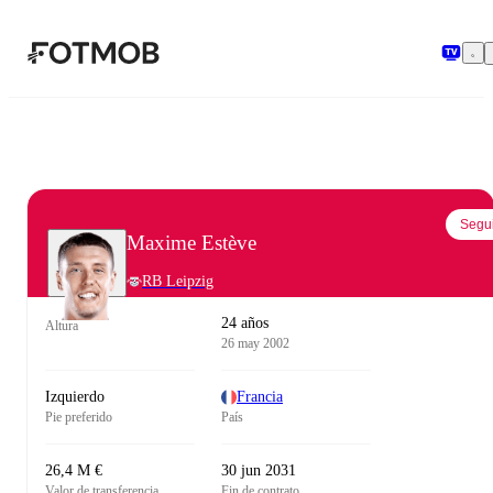
Saltar al contenido principal
Segui
Maxime Estève
RB Leipzig
24 años
Altura
26 may 2002
Izquierdo
Francia
Pie preferido
País
26,4 M €
30 jun 2031
Valor de transferencia
Fin de contrato