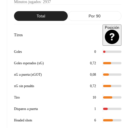
Minutos jugados
:
2937
Total
Por 90
Posición
Tiros
Goles
0
Goles esperados (xG)
0,72
xG a puerta (xGOT)
0,08
xG sin penaltis
0,72
Tiro
10
Disparos a puerta
1
Headed shots
6