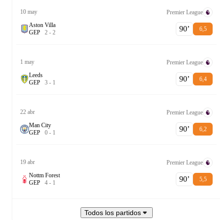
10 may
Premier League
Aston Villa
90‎’‎
6,5
G
E
P
2
-
2
1 may
Premier League
Leeds
90‎’‎
6,4
G
E
P
3
-
1
22 abr
Premier League
Man City
90‎’‎
6,2
G
E
P
0
-
1
19 abr
Premier League
Nottm Forest
90‎’‎
5,5
G
E
P
4
-
1
Todos los partidos