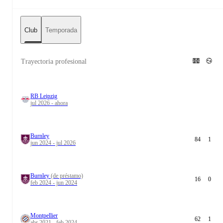
Club
Temporada
Trayectoria profesional
RB Leipzig
jul 2026 - ahora
Burnley
84
1
jun 2024 - jul 2026
Burnley
(de préstamo)
16
0
feb 2024 - jun 2024
Montpellier
62
1
abr 2021 - feb 2024