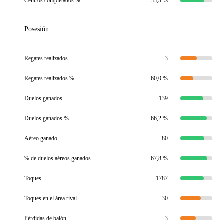
Centros completados %
33,3 %
Posesión
Regates realizados
3
Regates realizados %
60,0 %
Duelos ganados
139
Duelos ganados %
66,2 %
Aéreo ganado
80
% de duelos aéreos ganados
67,8 %
Toques
1787
Toques en el área rival
30
Pérdidas de balón
3