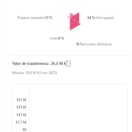
Disparos intentados
15 %
64 %
Aéreo ganado
Goles
0 %
76 %
Acciones defensivas
Valor de transferencia
:
26,4 M €
Máximo
:
30,6 M €
(
1 nov 2025
)
€31 M
€23 M
€15 M
€7,7 M
€0