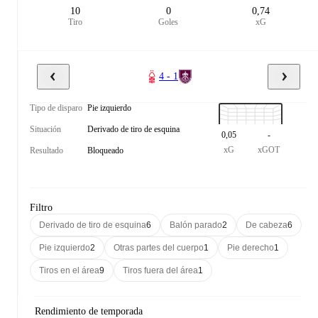
10
0
0,74
Tiro
Goles
xG
4 - 1
Tipo de disparo
Pie izquierdo
Situación
Derivado de tiro de esquina
0,05
-
xG
xGOT
Resultado
Bloqueado
Filtro
Derivado de tiro de esquina
6
Balón parado
2
De cabeza
6
Pie izquierdo
2
Otras partes del cuerpo
1
Pie derecho
1
Tiros en el área
9
Tiros fuera del área
1
Rendimiento de temporada