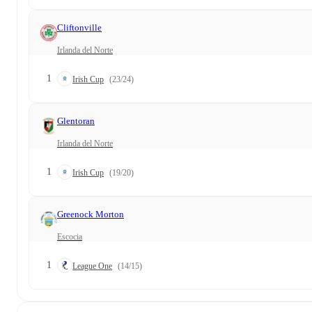
Cliftonville
Irlanda del Norte
1
Irish Cup
(23/24)
Glentoran
Irlanda del Norte
1
Irish Cup
(19/20)
Greenock Morton
Escocia
1
League One
(14/15)