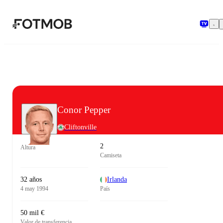
Saltar al contenido principal
Conor Pepper
Cliftonville
2
Altura
Camiseta
32 años
Irlanda
4 may 1994
País
50 mil €
Valor de transferencia