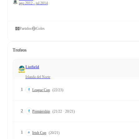
ago 2012 - jul 2014
Partidos
Goles
Trofeos
Linfield
Irlanda del Norte
1
League Cup
(22/23)
2
Premiership
(21/22 · 20/21)
1
Irish Cup
(20/21)