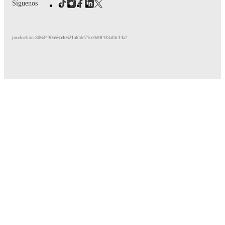
Síguenos
production:306d430a56a4e621a6fde71ec0d0f433af0c14a2