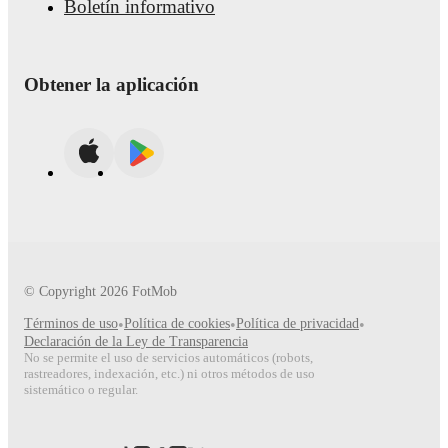
Boletín informativo
Obtener la aplicación
© Copyright
2026
FotMob
Términos de uso
•
Política de cookies
•
Política de privacidad
•
Declaración de la Ley de Transparencia
No se permite el uso de servicios automáticos (robots,
rastreadores, indexación, etc.) ni otros métodos de uso
sistemático o regular.