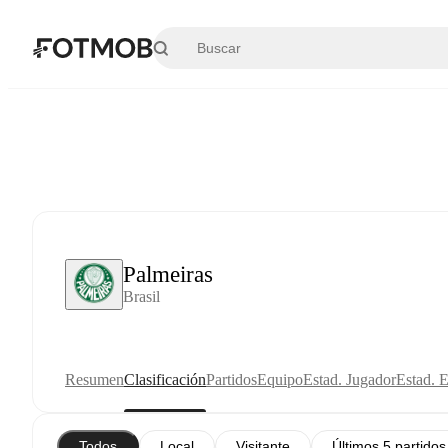
Saltar al contenido principal
Palmeiras
Brasil
Resumen
Clasificación
Partidos
Equipo
Estad. Jugador
Estad. 
Todos
Local
Visitante
Últimos 5 partidos