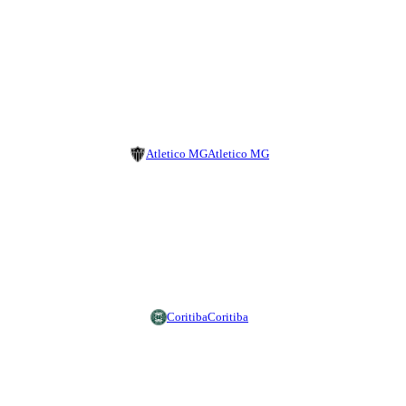
Atletico MG
Atletico MG
Coritiba
Coritiba