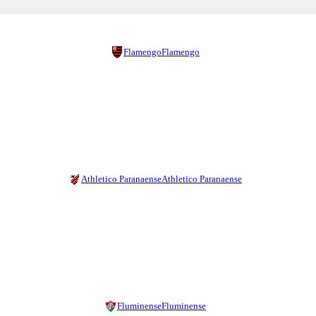
Flamengo
Flamengo
Athletico Paranaense
Athletico Paranaense
Fluminense
Fluminense