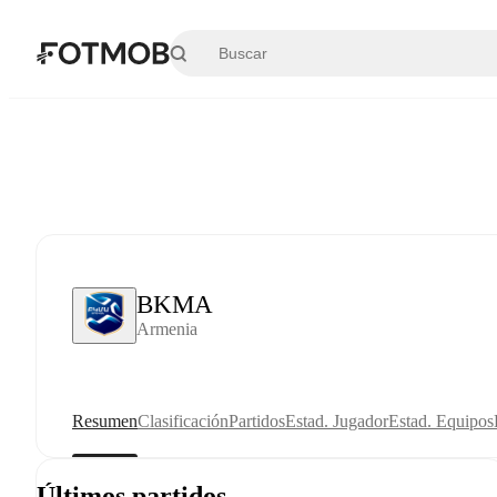
Saltar al contenido principal
BKMA
Armenia
Resumen
Clasificación
Partidos
Estad. Jugador
Estad. Equipos
Últimos partidos