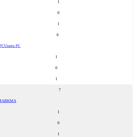
1
0
1
6
 FC
Urartu FC
1
0
1
7
MA
BKMA
1
0
1