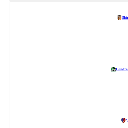
Shi
Gandza
V