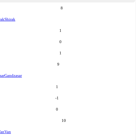
8
rak
Shirak
1
0
1
9
sar
Gandzasar
1
-1
0
10
an
Van