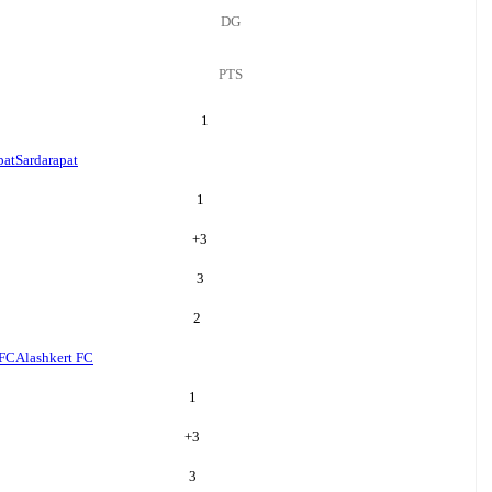
DG
PTS
1
pat
Sardarapat
1
+
3
3
2
 FC
Alashkert FC
1
+
3
3