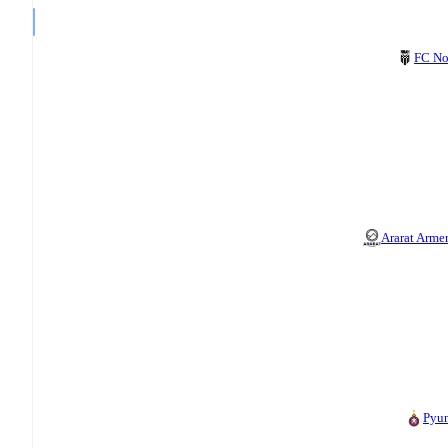
FC N
Ararat Arme
Pyu