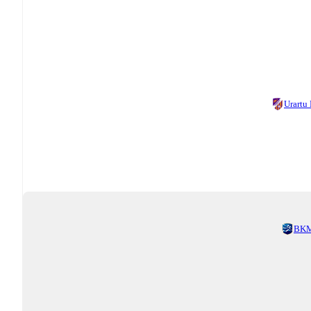
Urartu
BK