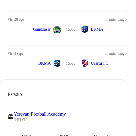
vie, 28 ago
Premier League
Gandzasar
15:00
BKMA
vie, 4 sept
Premier League
BKMA
15:00
Urartu FC
Estadio
Yerevan Football Academy
Yerevan