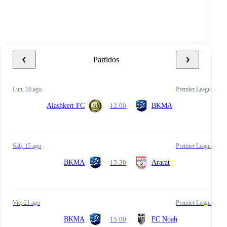
Partidos
lun, 10 ago
Premier League
Alashkert FC
12:00
BKMA
sáb, 15 ago
Premier League
BKMA
15:30
Ararat
vie, 21 ago
Premier League
BKMA
15:00
FC Noah