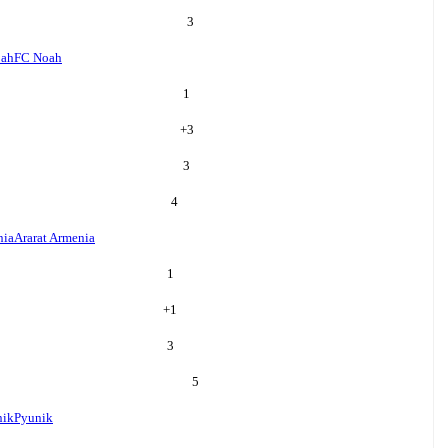
3
oah
FC Noah
1
+
3
3
4
nia
Ararat Armenia
1
+
1
3
5
nik
Pyunik