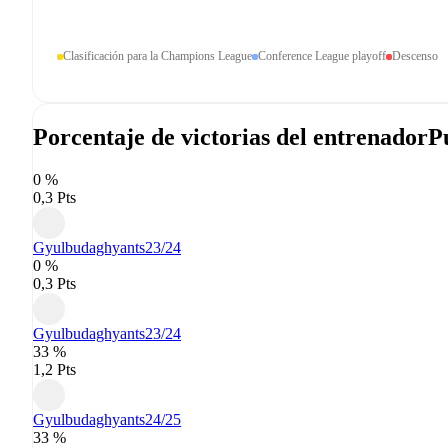
Clasificación para la Champions League
Conference League playoff
Descenso
Porcentaje de victorias del entrenador
P
0 %
0,3 Pts
Gyulbudaghyants
23/24
0 %
0,3 Pts
Gyulbudaghyants
23/24
33 %
1,2 Pts
Gyulbudaghyants
24/25
33 %