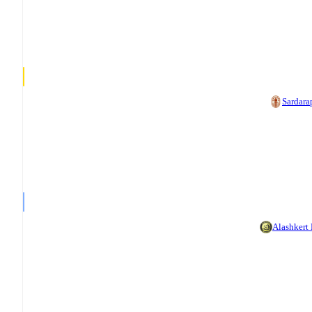
Sardara
Alashkert