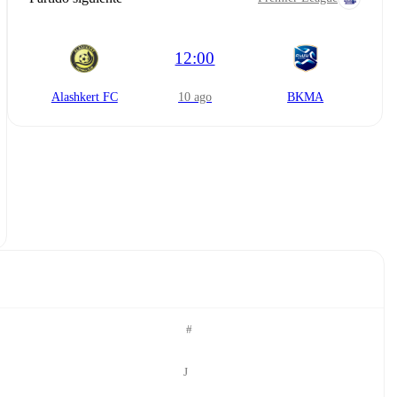
12:00
Alashkert FC
10 ago
BKMA
#
J