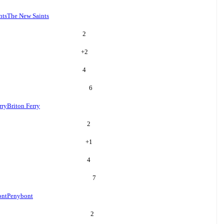
nts
The New Saints
2
+
2
4
6
rry
Briton Ferry
2
+
1
4
7
ont
Penybont
2