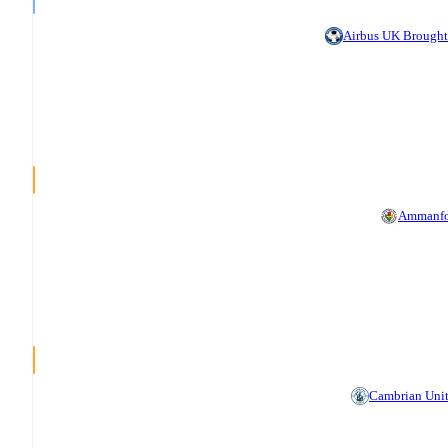
Airbus UK Brough
Ammanfo
Cambrian Uni