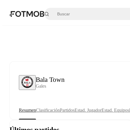
Saltar al contenido principal
Bala Town
Gales
Resumen
Clasificación
Partidos
Estad. Jugador
Estad. Equipos
Últimos partidos