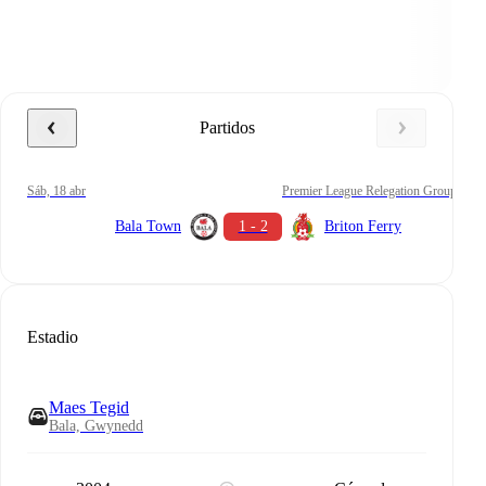
Partidos
sáb, 18 abr
Premier League Relegation Group
Bala Town
1 - 2
Briton Ferry
Estadio
Maes Tegid
Bala, Gwynedd