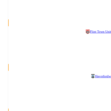
Flint Town Uni
Haverfordw