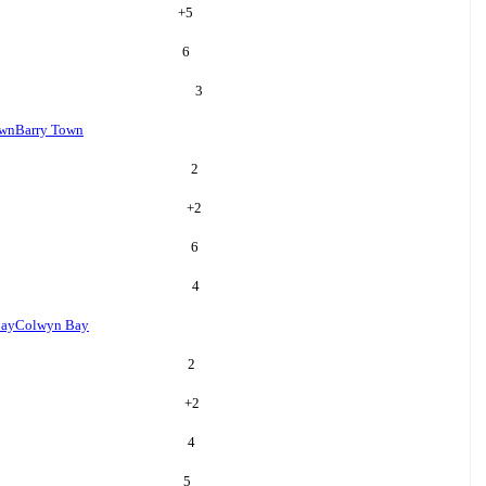
+
5
6
3
own
Barry Town
2
+
2
6
4
Bay
Colwyn Bay
2
+
2
4
5