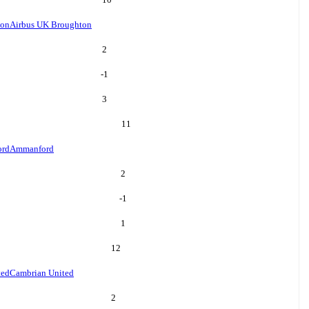
ton
Airbus UK Broughton
2
-1
3
11
rd
Ammanford
2
-1
1
12
ted
Cambrian United
2