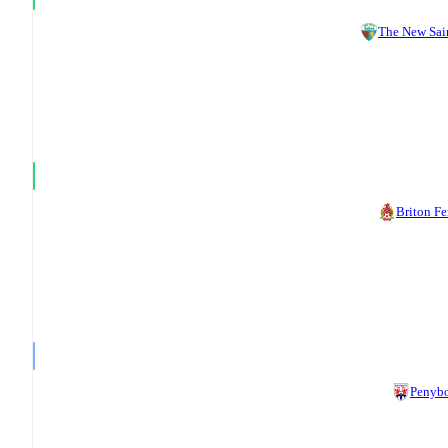
The New Sai
Briton Fe
Penyb