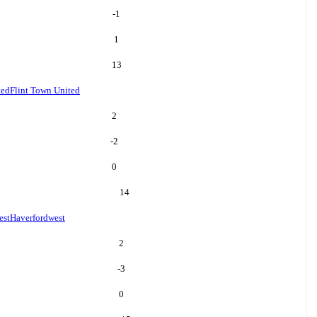
-1
1
13
ted
Flint Town United
2
-2
0
14
est
Haverfordwest
2
-3
0