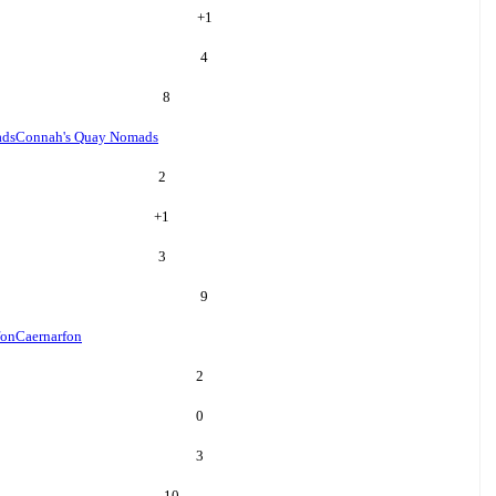
+
1
4
8
ads
Connah's Quay Nomads
2
+
1
3
9
fon
Caernarfon
2
0
3
10