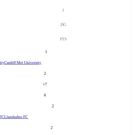
J
DG
PTS
1
ity
Cardiff Met University
2
+
7
6
2
 FC
Llandudno FC
2