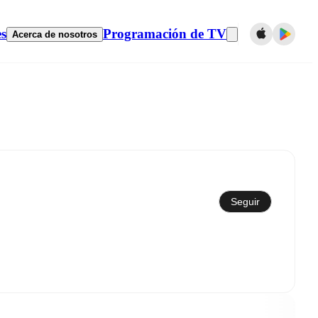
es
Programación de TV
Acerca de nosotros
Sincronizar con el calendario
Seguir