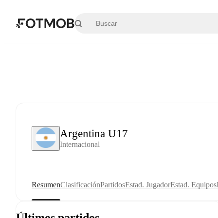
Saltar al contenido principal
Argentina U17
Internacional
Resumen
Clasificación
Partidos
Estad. Jugador
Estad. Equipos
Últimos partidos