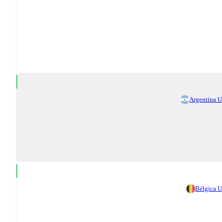
Argentina 
Bélgica 