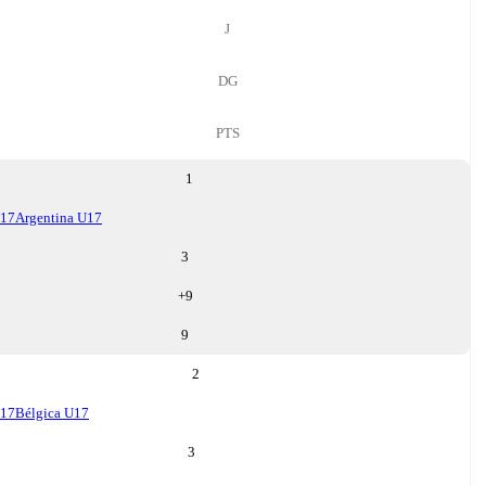
J
DG
PTS
1
U17
Argentina U17
3
+
9
9
2
U17
Bélgica U17
3