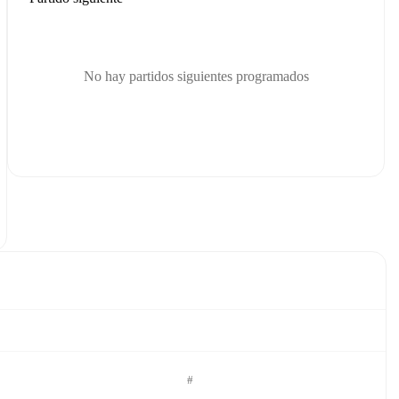
No hay partidos siguientes programados
#