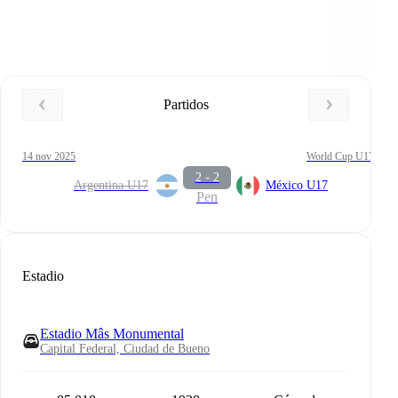
Partidos
14 nov 2025
World Cup U17
2 - 2
Argentina U17
México U17
Pen
Estadio
Estadio Mâs Monumental
Capital Federal, Ciudad de Bueno