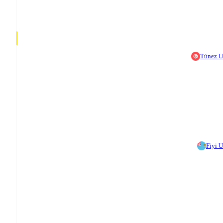
Túnez 
Fiyi 