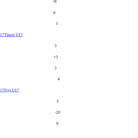
+
8
6
3
U17
Túnez U17
3
+
3
3
4
U17
Fiyi U17
3
-20
0