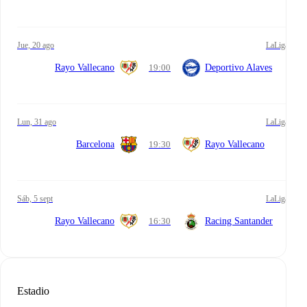
jue, 20 ago
LaLiga
Rayo Vallecano
19:00
Deportivo Alaves
lun, 31 ago
LaLiga
Barcelona
19:30
Rayo Vallecano
sáb, 5 sept
LaLiga
Rayo Vallecano
16:30
Racing Santander
Estadio