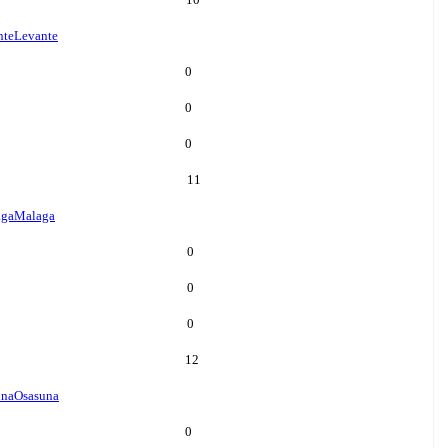
nte
Levante
0
0
0
11
aga
Malaga
0
0
0
12
una
Osasuna
0