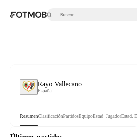
Saltar al contenido principal
Rayo Vallecano
España
Resumen
Clasificación
Partidos
Equipo
Estad. Jugador
Estad. 
Últimos partidos