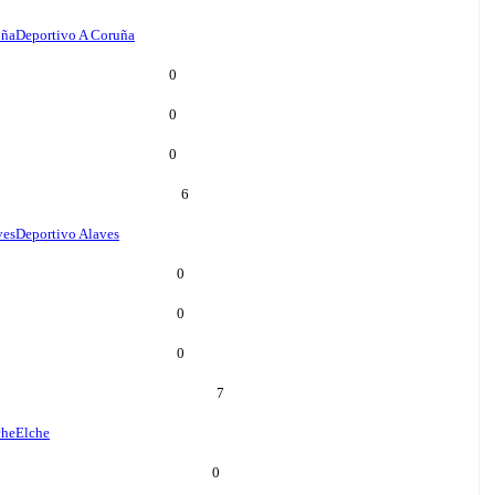
uña
Deportivo A Coruña
0
0
0
6
ves
Deportivo Alaves
0
0
0
7
che
Elche
0