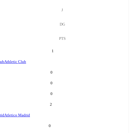
J
DG
PTS
1
lub
Athletic Club
0
0
0
2
rid
Atletico Madrid
0