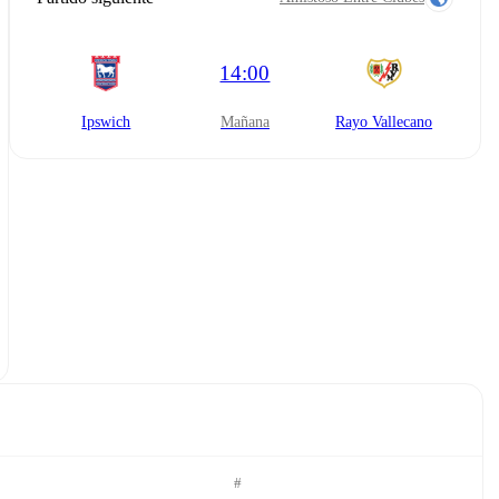
14:00
Ipswich
mañana
Rayo Vallecano
#