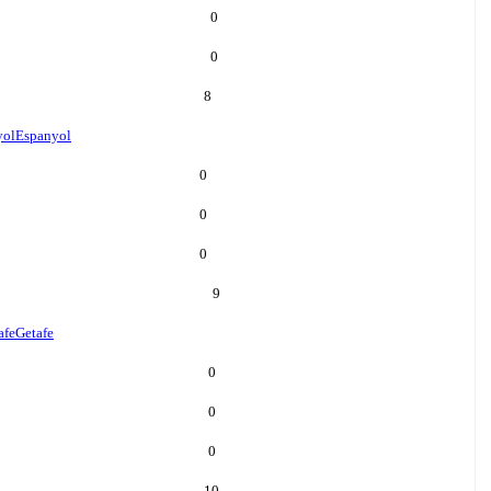
0
0
8
yol
Espanyol
0
0
0
9
afe
Getafe
0
0
0
10