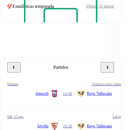
Estadísticas temporada
Último 11 inicial
Partidos
mañana
Amistoso entre clubes
Ipswich
14:00
Rayo Vallecano
sáb, 15 ago
LaLiga
Sevilla
19:30
Rayo Vallecano