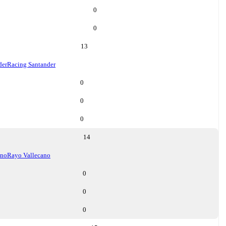
0
0
13
der
Racing Santander
0
0
0
14
ano
Rayo Vallecano
0
0
0