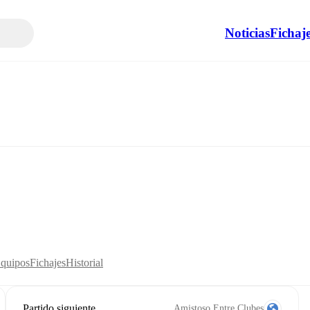
Noticias
Fichaj
Equipos
Fichajes
Historial
Partido siguiente
Amistoso Entre Clubes