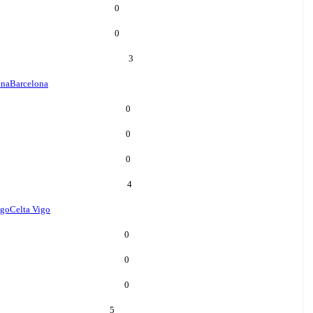
0
0
3
ona
Barcelona
0
0
0
4
igo
Celta Vigo
0
0
0
5