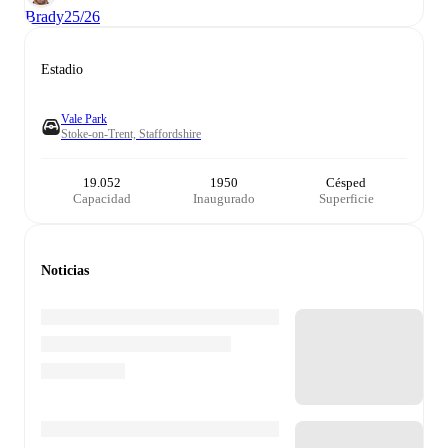
Brady
25/26
Estadio
Vale Park
Stoke-on-Trent, Staffordshire
19.052
1950
Césped
Capacidad
Inaugurado
Superficie
Noticias