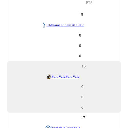
PTS
15
Oldham
Oldham Athletic
0
0
0
16
Port Vale
Port Vale
0
0
0
17
Rochdale
Rochdale