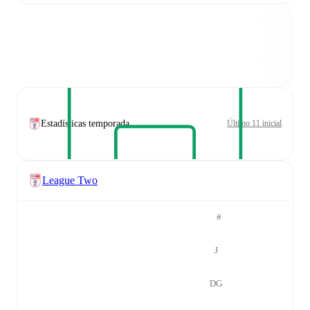
Estadísticas temporada
Último 11 inicial
League Two
#
J
DG