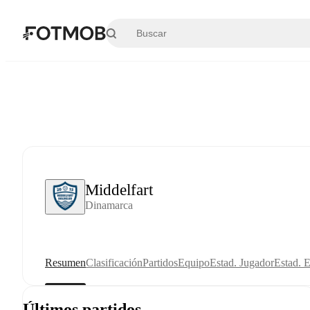
Saltar al contenido principal
Middelfart
Dinamarca
Resumen
Clasificación
Partidos
Equipo
Estad. Jugador
Estad. 
Últimos partidos