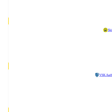
Sk
VSK Aar