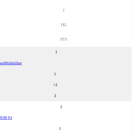
J
DG
PTS
1
art
Middelfart
1
+
3
3
2
 93
B 93
1