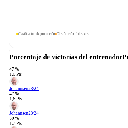
Clasificación de promoción
Clasificación al descenso
Porcentaje de victorias del entrenador
P
47 %
1,6 Pts
Johannsen
23/24
47 %
1,6 Pts
Johannsen
23/24
50 %
1,7 Pts