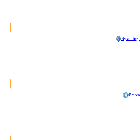
Nykøbing
Brabr