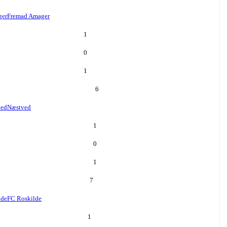
ger
Fremad Amager
1
0
1
6
ved
Næstved
1
0
1
7
lde
FC Roskilde
1