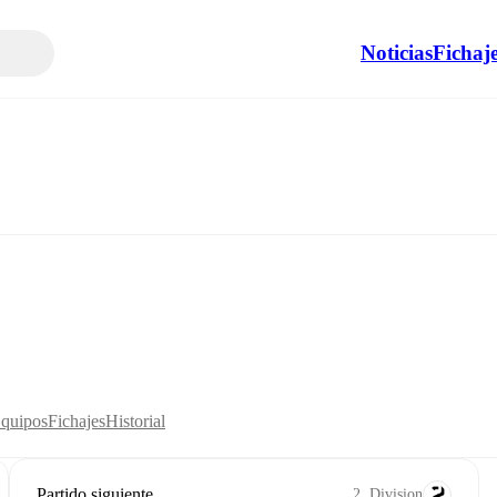
Noticias
Fichaj
Equipos
Fichajes
Historial
Partido siguiente
2. Division