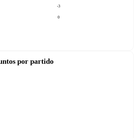
-3
0
untos por partido