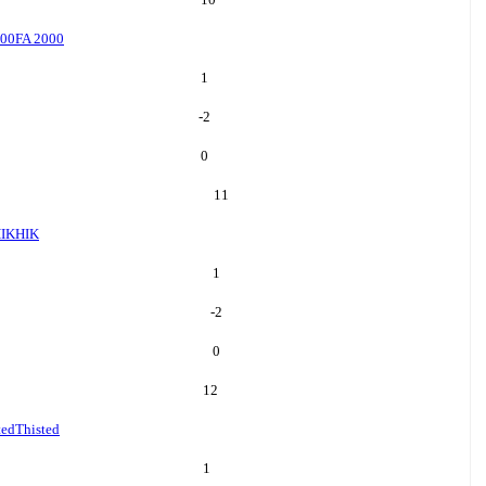
000
FA 2000
1
-2
0
11
IK
HIK
1
-2
0
12
ted
Thisted
1