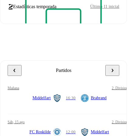
Estadísticas temporada
Último 11 inicial
Partidos
mañana
2. Division
Middelfart
16:30
Brabrand
sáb, 15 ago
2. Division
FC Roskilde
12:00
Middelfart