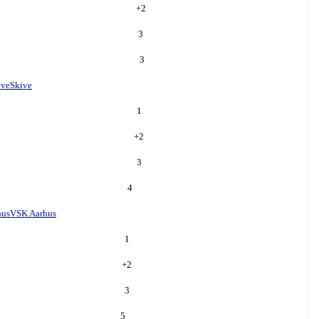
+
2
3
3
ive
Skive
1
+
2
3
4
hus
VSK Aarhus
1
+
2
3
5