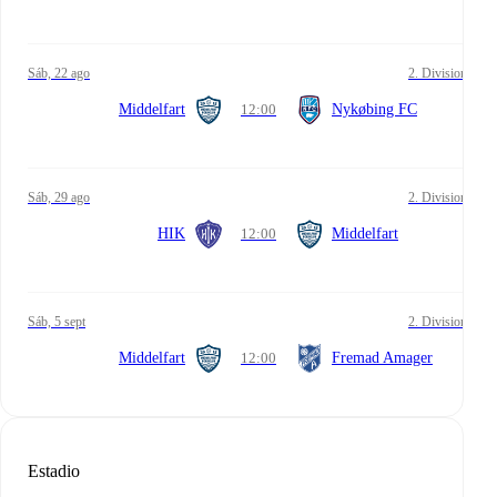
sáb, 22 ago
2. Division
Middelfart
12:00
Nykøbing FC
sáb, 29 ago
2. Division
HIK
12:00
Middelfart
sáb, 5 sept
2. Division
Middelfart
12:00
Fremad Amager
Estadio