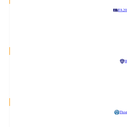
FA 2
H
This