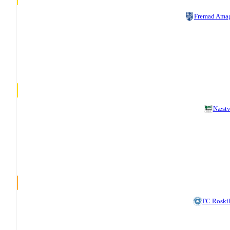
Fremad Ama
Næst
FC Roski