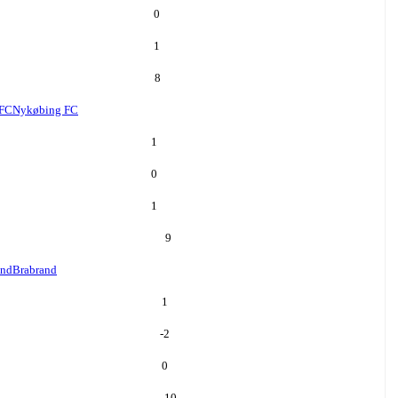
0
1
8
 FC
Nykøbing FC
1
0
1
9
and
Brabrand
1
-2
0
10