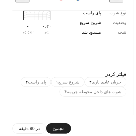
نوع شوت
پای راست
وضعیت
شروع سریع
-
۰٫۲۰
نتیجه
مسدود شد
xGOT
xG
فیلتر کردن
جریان عادی بازی
۳
شروع سریع
۱
پای راست
۴
شوت های داخل محوطه جریمه
۴
مجموع
در 90 دقیقه