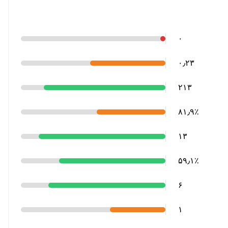
۰
۰٫۲۳
۲۱۳
۸۱٫۹٪
۱۳
۵۹٫۱٪
۶
۱