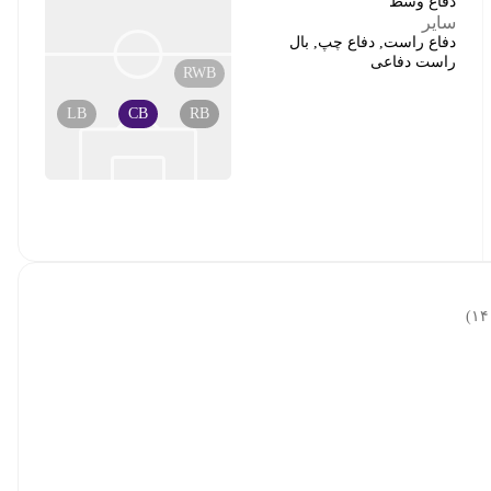
دفاع وسط
سایر
دفاع راست, دفاع چپ, بال
راست دفاعی
RWB
LB
CB
RB
)