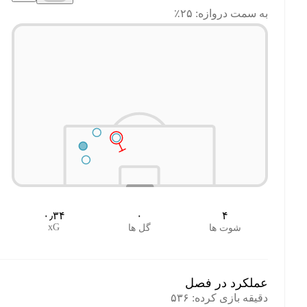
به سمت دروازه: ۲۵٪
۰٫۳۴
۰
۴
xG
شوت ها
گل ها
عملکرد در فصل
دقیقه بازی کرده
:
۵۳۶