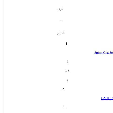
بازی
=
امتیاز
1
Sturm Graz
St
2
2
+
4
2
LASK
L
1