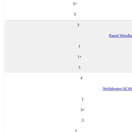
3
+
3
3
Rapid Wien
Ra
1
1
+
3
4
Wolfsberger AC
Wo
1
3
+
3
5