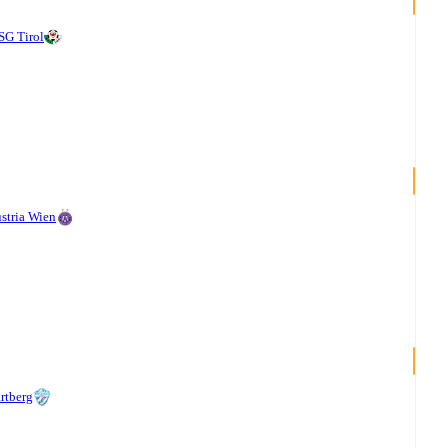
G Tirol
stria Wien
rtberg