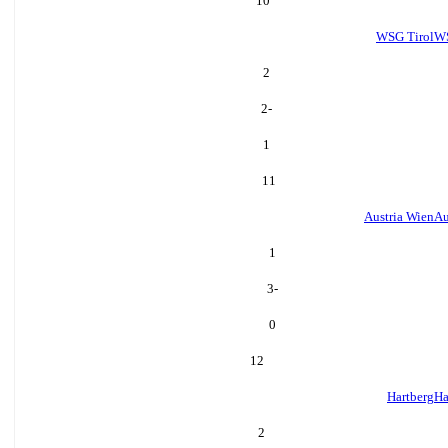
10
WSG Tirol
WS
2
-2
1
11
Austria Wien
Au
1
-3
0
12
Hartberg
Ha
2