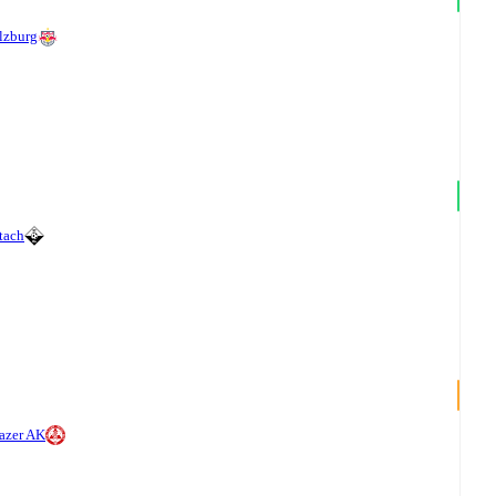
lzburg
tach
azer AK