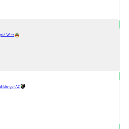
pid Wien
lfsberger AC