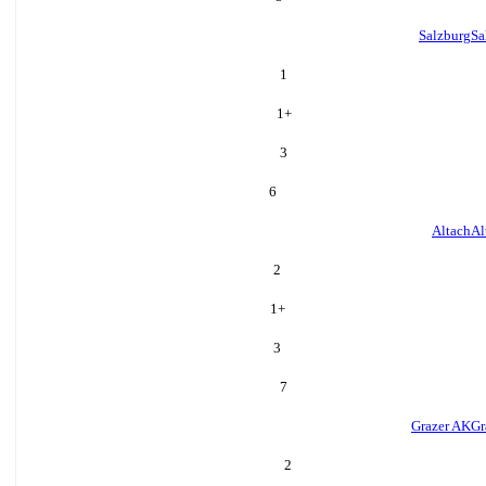
Salzburg
Sa
1
1
+
3
6
Altach
Al
2
1
+
3
7
Grazer AK
Gr
2