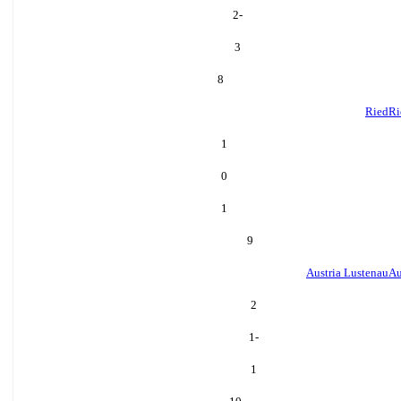
-2
3
8
Ried
Ri
1
0
1
9
Austria Lustenau
Au
2
-1
1