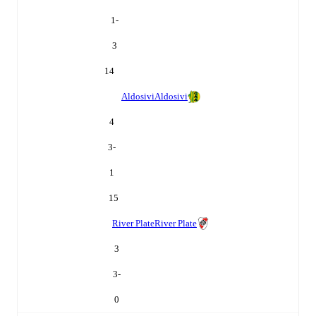
-1
3
14
Aldosivi
Aldosivi
4
-3
1
15
River Plate
River Plate
3
-3
0