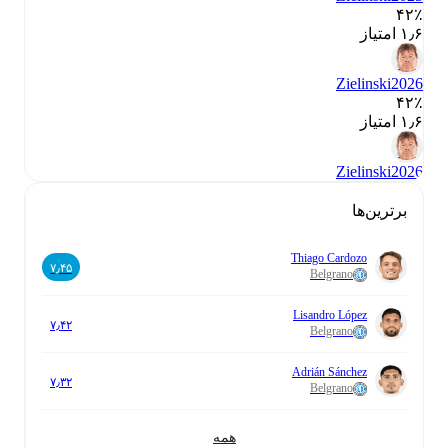
۴۲٪
۱٫۶ امتیاز
Zielinski
2026
۴۲٪
۱٫۶ امتیاز
Zielinski
2026
برترین‌ها
Thiago Cardozo
۷٫۴۵
Belgrano
Lisandro López
۷٫۴۲
Belgrano
Adrián Sánchez
۷٫۳۲
Belgrano
همه