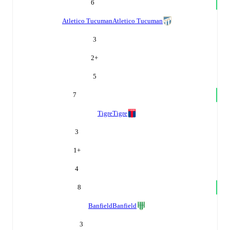
6
Atletico Tucuman
Atletico Tucuman
3
2
+
5
7
Tigre
Tigre
3
1
+
4
8
Banfield
Banfield
3