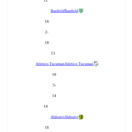
12
Banfield
Banfield
16
-2
18
13
Atletico Tucuman
Atletico Tucuman
16
-5
14
14
Aldosivi
Aldosivi
16