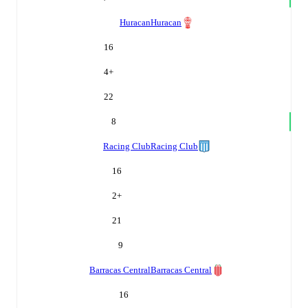
Huracan
Huracan
16
4
+
22
8
Racing Club
Racing Club
16
2
+
21
9
Barracas Central
Barracas Central
16