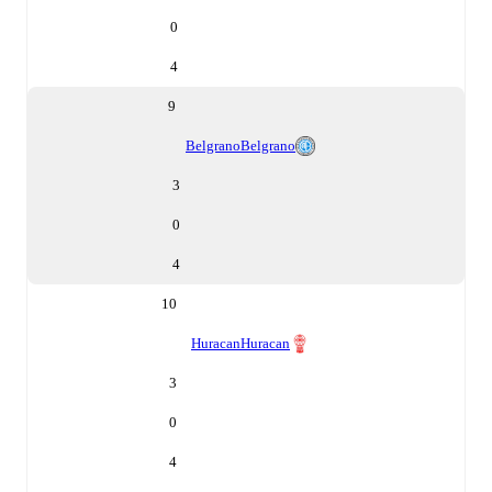
0
4
9
Belgrano
Belgrano
3
0
4
10
Huracan
Huracan
3
0
4