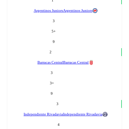
1
Argentinos Juniors
Argentinos Juniors
3
5
+
9
2
Barracas Central
Barracas Central
3
3
+
9
3
Independiente Rivadavia
Independiente Rivadavia
4