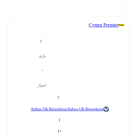
Cymru Premier
#
بازی
=
امتیاز
7
Airbus UK Broughton
Airbus UK Broughton
1
1
+