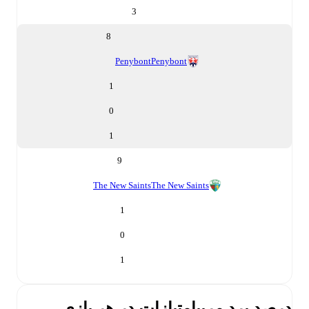
3
8
Penybont
Penybont
1
0
1
9
The New Saints
The New Saints
1
0
1
درصد برد مربی
امتیازات در هر بازی