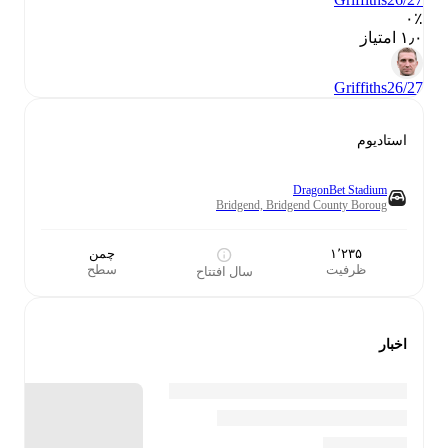
۰٪
۱٫۰ امتیاز
Griffiths
26/27
استادیوم
DragonBet Stadium
Bridgend, Bridgend County Boroug
۱٬۲۳۵
چمن
ظرفیت
سطح
سال افتتاح
اخبار