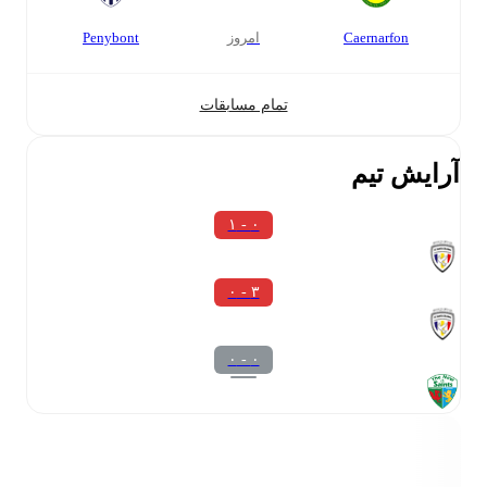
Caernarfon
امروز
Penybont
تمام مسابقات
آرایش تیم
۰ - ۱
۳ - ۰
۰ - ۰