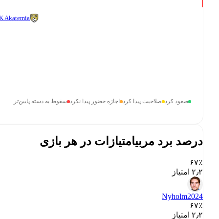
K Akatemia
صعود کرد
صلاحیت پیدا کرد
اجازه حضور پیدا نکرد
سقوط به دسته پایین‌تر
درصد برد مربی
امتیازات در هر بازی
۶۷٪
۲٫۲ امتیاز
Nyholm
2024
۶۷٪
۲٫۲ امتیاز