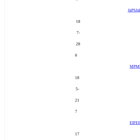
JäPS
Jä
18
-7
28
6
MP
M
18
-5
21
7
EIF
EI
17