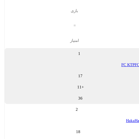
بازی
=
امتیاز
1
FC KTP
F
17
11
+
36
2
Haka
Ha
18