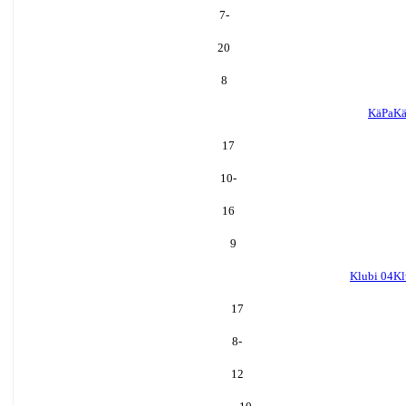
-7
20
8
KäPa
Kä
17
-10
16
9
Klubi 04
Kl
17
-8
12