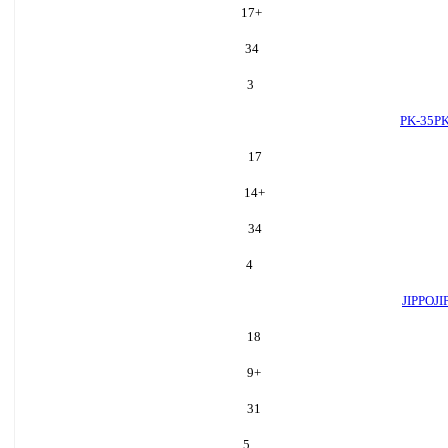
17
+
34
3
PK-35
PK
17
14
+
34
4
JIPPO
JI
18
9
+
31
5