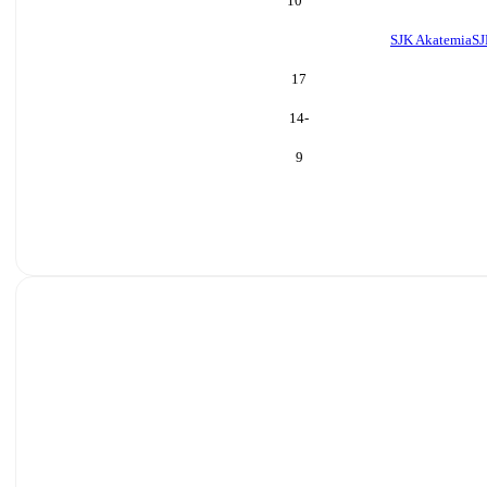
10
SJK Akatemia
SJ
17
-14
9