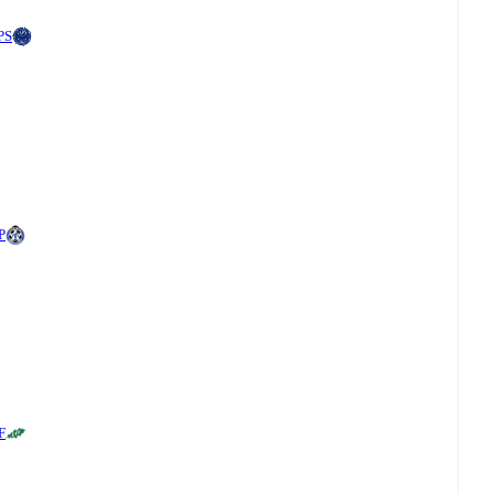
PS
P
F