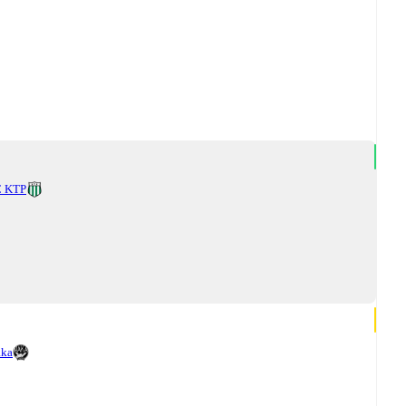
C KTP
ka