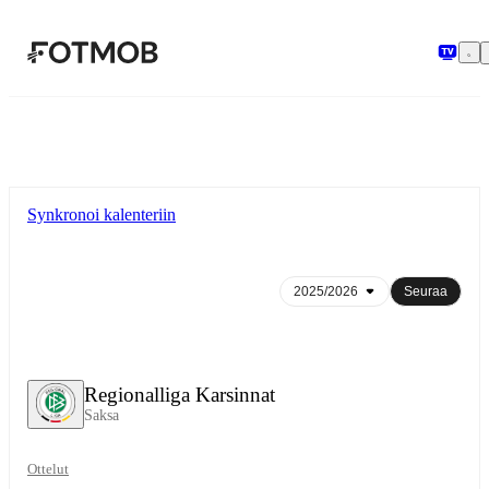
Siirry pääsisältöön
Synkronoi kalenteriin
Seuraa
Regionalliga Karsinnat
Saksa
Ottelut