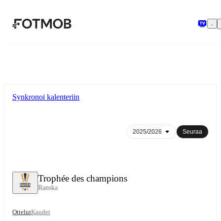
Siirry pääsisältöön
Synkronoi kalenteriin
Seuraa
Trophée des champions
Ranska
Ottelut
Kaudet