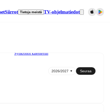
set
Siirrot
TV-ohjelmatiedot
Tietoja meistä
Synkronoi kalenteriin
Seuraa