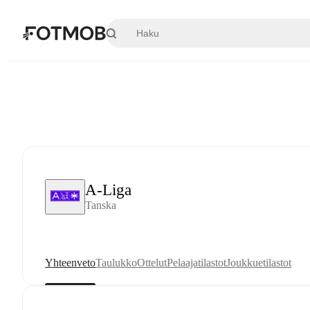
Siirry pääsisältöön
A-Liga
Tanska
Yhteenveto
Taulukko
Ottelut
Pelaajatilastot
Joukkuetilastot