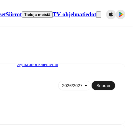
set
Siirrot
TV-ohjelmatiedot
Tietoja meistä
Synkronoi kalenteriin
Seuraa