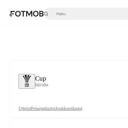
Siirry pääsisältöön
Cup
Itävalta
Ottelut
Pelaajatilastot
Joukkuetilastot