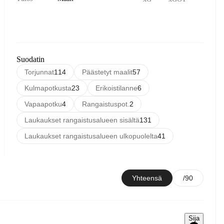
Suodatin
Torjunnat
114
Päästetyt maalit
57
Kulmapotkusta
23
Erikoistilanne
6
Vapaapotku
4
Rangaistuspot.
2
Laukaukset rangaistusalueen sisältä
131
Laukaukset rangaistusalueen ulkopuolelta
41
Yhteensä
/90
Sija