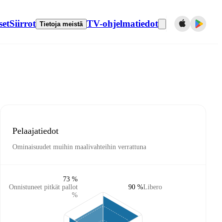
set
Siirrot
TV-ohjelmatiedot
Tietoja meistä
Pelaajatiedot
Ominaisuudet muihin maalivahteihin verrattuna
73 %
Onnistuneet pitkät pallot
90 %
Libero
%