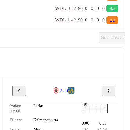
W
D
L
0
-
2
90
0
0
0
0
8,8
W
D
L
1
-
2
90
0
0
0
0
6,0
Seuraava
2 - 0
Potkun
Pusku
tyyppi
Tilanne
Kulmapotkusta
0,06
0,53
Tulos
Maali
xG
xGOT