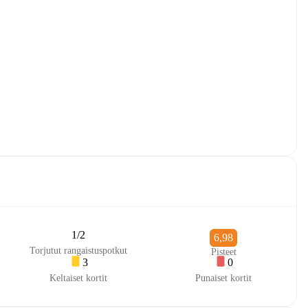
1/2
6,98
Torjutut rangaistuspotkut
Pisteet
3
0
Keltaiset kortit
Punaiset kortit