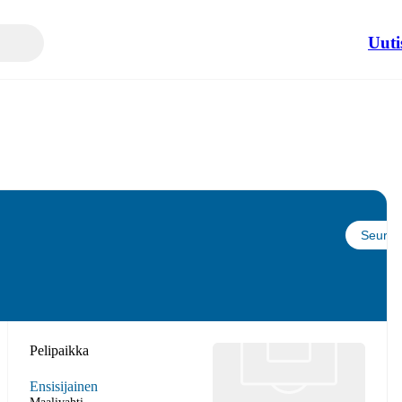
Uuti
Seuraa
Pelipaikka
Ensisijainen