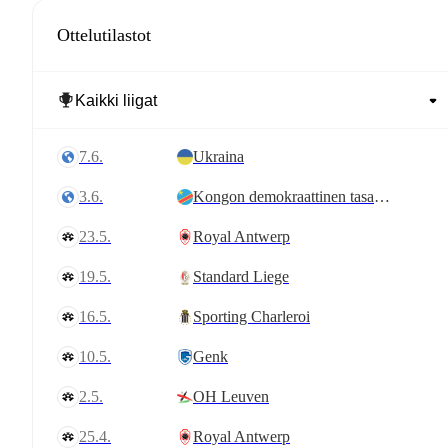
Ottelutilastot
7.6.
Ukraina
3.6.
Kongon demokraattinen tasavalta
23.5.
Royal Antwerp
19.5.
Standard Liege
16.5.
Sporting Charleroi
10.5.
Genk
2.5.
OH Leuven
25.4.
Royal Antwerp