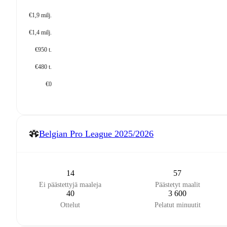
€1,9 milj.
€1,4 milj.
€950 t.
€480 t.
€0
Belgian Pro League
2025/2026
14
57
Ei päästettyjä maaleja
Päästetyt maalit
40
3 600
Ottelut
Pelatut minuutit