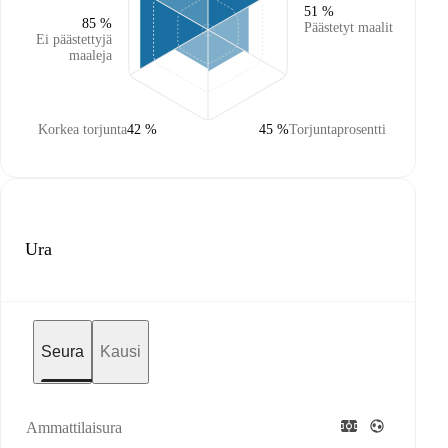
51 %
85 %
Päästetyt maalit
Ei päästettyjä
maaleja
Korkea torjunta
42 %
45 %
Torjuntaprosentti
Ura
Seura
Kausi
Ammattilaisura