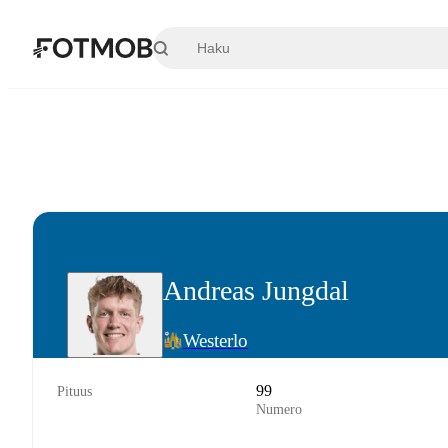
Siirry pääsisältöön
Andreas Jungdal
Westerlo
99
Pituus
Numero