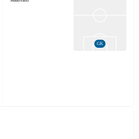
Maalivahti
GK