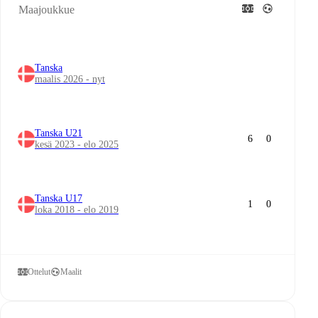
Maajoukkue
Tanska
maalis 2026 - nyt
Tanska U21
6
0
kesä 2023 - elo 2025
Tanska U17
1
0
loka 2018 - elo 2019
Ottelut
Maalit