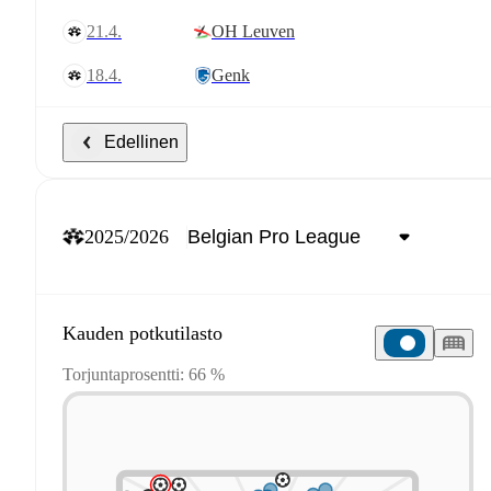
21.4.
OH Leuven
18.4.
Genk
Edellinen
2025/2026
Kauden potkutilasto
Torjuntaprosentti: 66 %