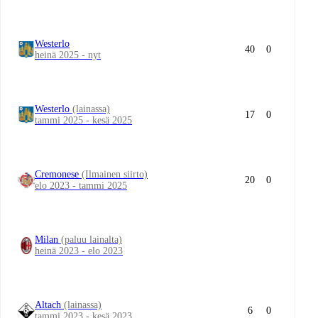
Westerlo
40
0
heinä 2025 - nyt
Westerlo
(lainassa)
17
0
tammi 2025 - kesä 2025
Cremonese
(Ilmainen siirto)
20
0
elo 2023 - tammi 2025
Milan
(paluu lainalta)
heinä 2023 - elo 2023
Altach
(lainassa)
6
0
tammi 2023 - kesä 2023