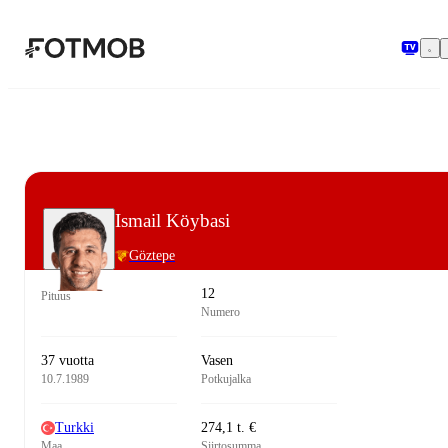
Siirry pääsisältöön
Ismail Köybasi
Göztepe
12
Pituus
Numero
37 vuotta
Vasen
10.7.1989
Potkujalka
Turkki
274,1 t. €
Maa
Siirtosumma