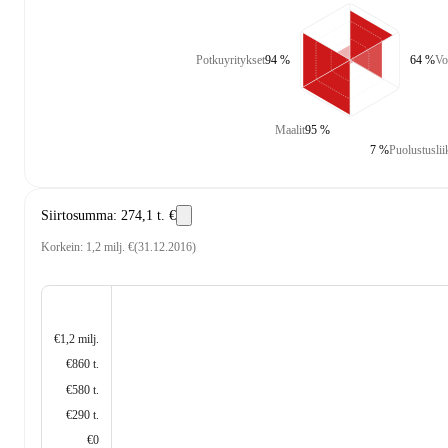
Potkuyritykset
94 %
64 %
Vo
Maalit
95 %
7 %
Puolustuslii
Siirtosumma
:
274,1 t. €
Korkein
:
1,2 milj. €
(
31.12.2016
)
€1,2 milj.
€860 t.
€580 t.
€290 t.
€0