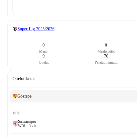
Super Lig
2025/2026
0
0
Maalit
Maalisyötöt
9
70
Ottelut
Pelatut minuutit
Ottelutilastot
Göztepe
16.5.
Samsunspor
W
D
L
3
-
0