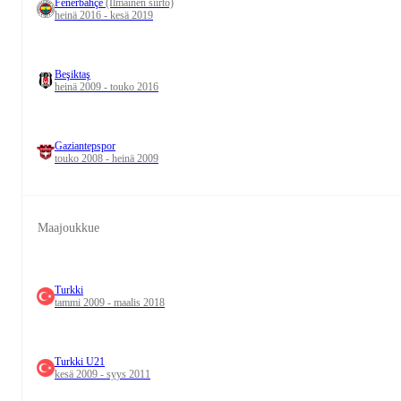
Fenerbahçe
(Ilmainen siirto)
heinä 2016 - kesä 2019
Beşiktaş
heinä 2009 - touko 2016
Gaziantepspor
touko 2008 - heinä 2009
Maajoukkue
Turkki
tammi 2009 - maalis 2018
Turkki U21
kesä 2009 - syys 2011