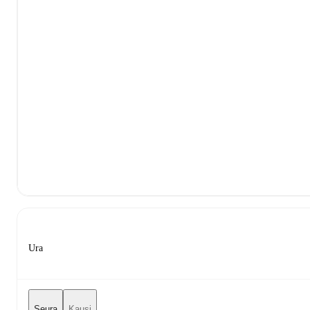
Ura
Seura
Kausi