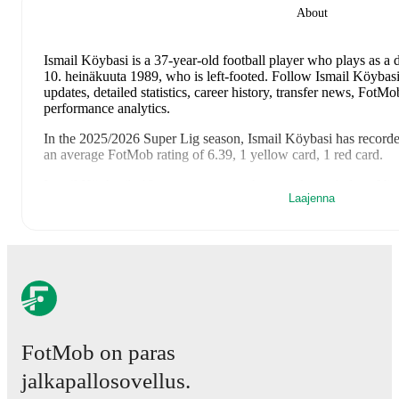
About
Ismail Köybasi
is a 37-year-old football player who plays as a 
10. heinäkuuta 1989, who is left-footed
.
Follow Ismail Köybasi
updates, detailed statistics, career history, transfer news, Fot
performance analytics.
In the
2025/2026
Super Lig
season,
Ismail Köybasi
has record
an average FotMob rating of 6.39, 1 yellow card, 1 red card
.
Ismail Köybasi
's
10
most recent matches are shown below. Visit
Laajenna
details including lineups, match events, and advanced statistics:
16. toukokuuta 2026
:
0
-
3
loss
away at
Samsunspor
(
unused 
9. toukokuuta 2026
:
2
-
1
win
at home vs
Gaziantep FK
(
unu
2. toukokuuta 2026
:
1
-
1
draw
away at
Trabzonspor
(
unused 
25. huhtikuuta 2026
:
2
-
0
win
at home vs
Antalyaspor
(
unuse
25. tammikuuta 2026
:
1
-
1
draw
away at
Fenerbahçe
(
9 minu
21. joulukuuta 2025
:
2
-
0
win
at home vs
Samsunspor
(
unuse
14. joulukuuta 2025
:
1
-
0
win
away at
Gaziantep FK
(
unused
FotMob on paras
7. joulukuuta 2025
:
1
-
2
loss
at home vs
Trabzonspor
(
unused
jalkapallosovellus.
3. joulukuuta 2025
:
0
-
1
loss
away at
Beyoglu Yeni Carsi Fu