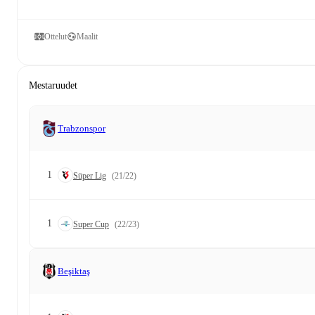
Ottelut
Maalit
Mestaruudet
Trabzonspor
1
Süper Lig
(21/22)
1
Super Cup
(22/23)
Beşiktaş