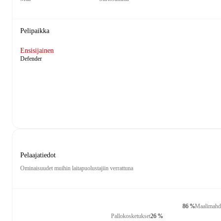
Pelipaikka
Ensisijainen
Defender
Pelaajatiedot
Ominaisuudet muihin laitapuolustajiin verrattuna
86 %
Maalimahdo
Pallokosketukset
26 %