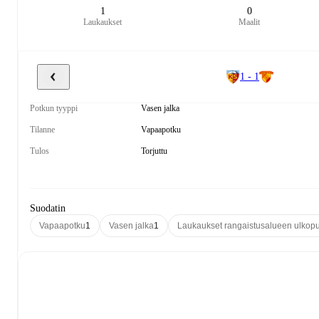
1
0
Laukaukset
Maalit
1 - 1
Potkun tyyppi
Vasen jalka
Tilanne
Vapaapotku
Tulos
Torjuttu
Suodatin
Vapaapotku
1
Vasen jalka
1
Laukaukset rangaistusalueen ulkopu