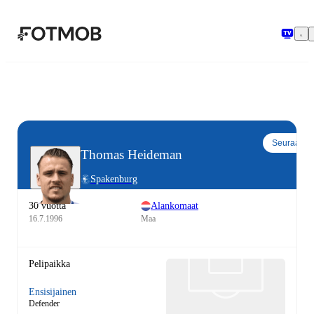
Siirry pääsisältöön
Seuraa
Thomas Heideman
Spakenburg
30 vuotta
Alankomaat
16.7.1996
Maa
Pelipaikka
Ensisijainen
Defender