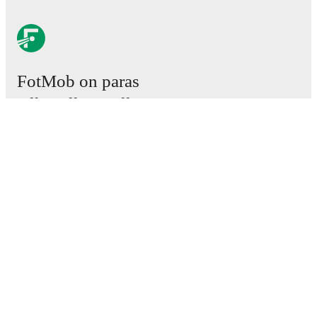
FotMob on paras
jalkapallosovellus.
Ottelut
Uutiset
Siirtokeskus
Huhut
TV-ohjelmatiedot
Tietoja meistä
Urat
Mainosta meillä
Lineup Builder
FAQ
Miesten FIFA-sijoitukset