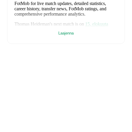
FotMob for live match updates, detailed statistics,
career history, transfer news, FotMob ratings, and
comprehensive performance analytics.
Thomas Heideman
's next match is on
15. elokuuta
2026
when
Spakenburg
face
Katwijk
in the
Tweede
Laajenna
Divisie
.
Thomas Heideman
currently plays for
Spakenburg
.
Thomas Heideman
is from
Netherlands
, and the
national team includes
Bart Verbruggen
,
Lutsharel
Geertruida
,
Marten de Roon
,
Virgil van Dijk
,
Nathan
Aké
,
Jan Paul van Hecke
,
Justin Kluivert
,
Ryan
Gravenberch
,
Wout Weghorst
,
Memphis Depay
,
Cody
Gakpo
,
Mats Wieffer
,
Robin Roefs
,
Tijjani Reijnders
,
Micky van de Ven
,
Guus Til
,
Noa Lang
,
Donyell
Malen
,
Brian Brobbey
,
Teun Koopmeiners
,
Frenkie de
Jong
,
Denzel Dumfries
,
Mark Flekken
,
Crysencio
Summerville
,
Jorrel Hato
,
and
Quinten Timber
.
Explore
each player's page on FotMob for comprehensive
statistics, match history, and international career data.
FotMob provides comprehensive coverage of
Thomas
Heideman
, including career statistics, match-by-match