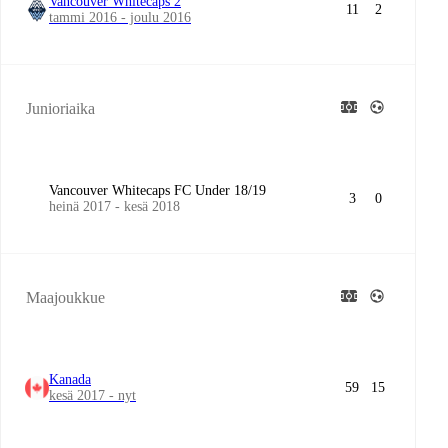
Vancouver Whitecaps 2
11
2
tammi 2016 - joulu 2016
Junioriaika
Vancouver Whitecaps FC Under 18/19
3
0
heinä 2017 - kesä 2018
Maajoukkue
Kanada
59
15
kesä 2017 - nyt