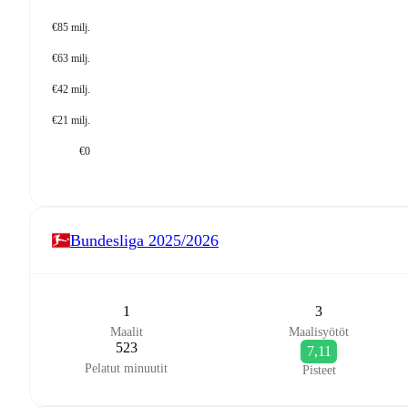
€85 milj.
€63 milj.
€42 milj.
€21 milj.
€0
Bundesliga
2025/2026
1
3
Maalit
Maalisyötöt
523
7,11
Pelatut minuutit
Pisteet