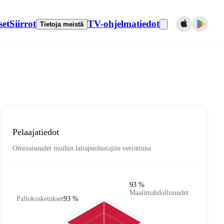
set
Siirrot
TV-ohjelmatiedot
Tietoja meistä
Pelaajatiedot
Ominaisuudet muihin laitapuolustajiin verrattuna
93 %
Maalimahdollisuudet
Pallokosketukset
93 %