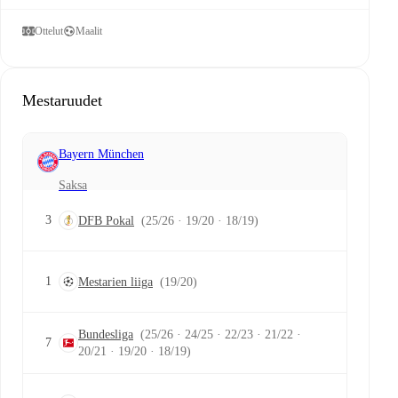
Ottelut
Maalit
Mestaruudet
Bayern München
Saksa
3
DFB Pokal
(25/26 · 19/20 · 18/19)
1
Mestarien liiga
(19/20)
Bundesliga
(25/26 · 24/25 · 22/23 · 21/22 ·
7
20/21 · 19/20 · 18/19)