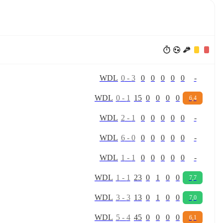
W
D
L
0
-
3
0
0
0
0
0
-
W
D
L
0
-
1
15
0
0
0
0
6,4
W
D
L
2
-
1
0
0
0
0
0
-
W
D
L
6
-
0
0
0
0
0
0
-
W
D
L
1
-
1
0
0
0
0
0
-
W
D
L
1
-
1
23
0
1
0
0
7,7
W
D
L
3
-
3
13
0
1
0
0
7,0
W
D
L
5
-
4
45
0
0
0
0
6,1