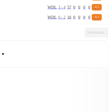
W
D
L
3
-
4
57
0
0
0
0
6,3
W
D
L
0
-
2
16
0
0
0
0
6,3
Seuraava