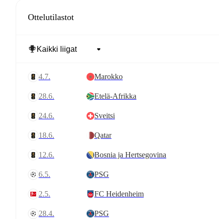
Ottelutilastot
4.7.
Marokko
28.6.
Etelä-Afrikka
24.6.
Sveitsi
18.6.
Qatar
12.6.
Bosnia ja Hertsegovina
6.5.
PSG
2.5.
FC Heidenheim
28.4.
PSG