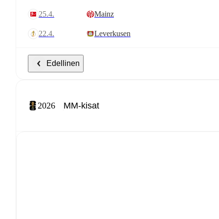
25.4.
Mainz
22.4.
Leverkusen
Edellinen
2026