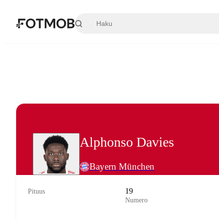
Siirry pääsisältöön
Alphonso Davies
Bayern München
19
Pituus
Numero