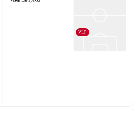
Vasen Laitapakki
VLP