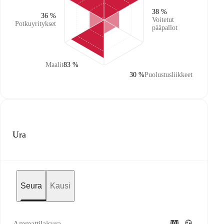
38 %
36 %
Voitetut
Potkuyritykset
pääpallot
Maalit
83 %
30 %
Puolustusliikkeet
Ura
Seura
Kausi
Ammattilaisura