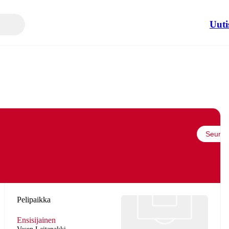
Uuti
Seuraa
Pelipaikka
Ensisijainen