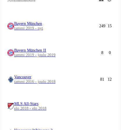
Bayern München
249
15
tammi 2019 - nyt
Bayern München II
8
0
tammi 2019 - joulu 2019
Vancouver
81
12
tammi 2016 - joulu 2018
MLS All-Stars
elo 2018 - elo 2018