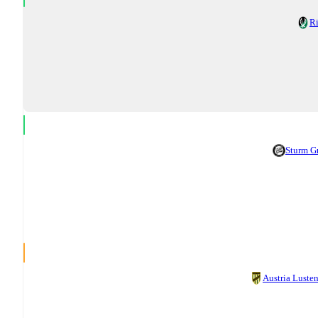
R
Sturm G
Austria Luste