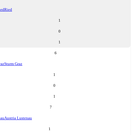
ied
Ried
1
0
1
6
raz
Sturm Graz
1
0
1
7
nau
Austria Lustenau
1