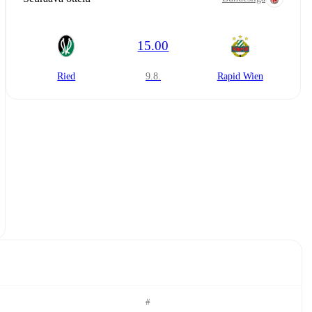
15.00
Ried
9.8.
Rapid Wien
#