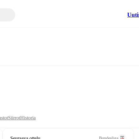
Uuti
astot
Siirrot
Historia
Seuraava ottelu
Bundesliga