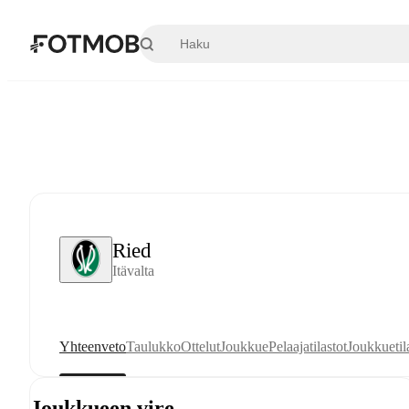
Siirry pääsisältöön
Ried
Itävalta
Yhteenveto
Taulukko
Ottelut
Joukkue
Pelaajatilastot
Joukkuetil
Joukkueen vire