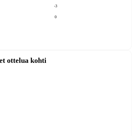
-3
0
et ottelua kohti