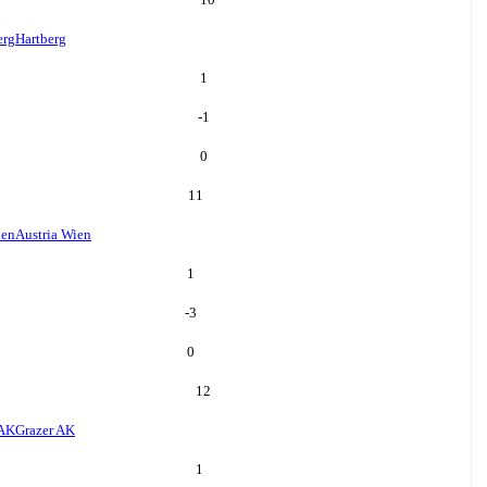
erg
Hartberg
1
-1
0
11
ien
Austria Wien
1
-3
0
12
 AK
Grazer AK
1