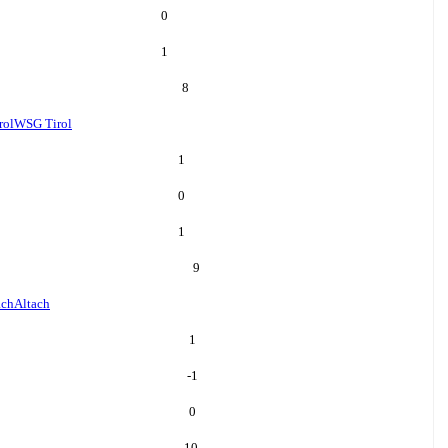
0
1
8
rol
WSG Tirol
1
0
1
9
ach
Altach
1
-1
0
10