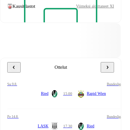
Kausitilastot
Viimeksi aloittaneet XI
Ottelut
su 9.8.
Bundesliga
Ried
15.00
Rapid Wien
pe 14.8.
Bundesliga
LASK
17.30
Ried