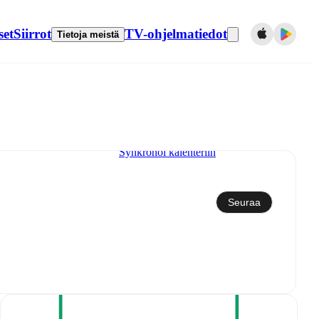
set
Siirrot
TV-ohjelmatiedot
Tietoja meistä
Synkronoi kalenteriin
Seuraa