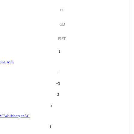
PL
GD
PIST.
1
SK
LASK
1
+
3
3
2
 AC
Wolfsberger AC
1