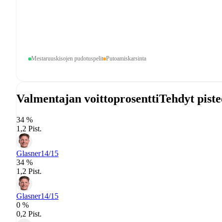
Mestaruuskisojen pudotuspelit
Putoamiskarsinta
Valmentajan voittoprosentti
Tehdyt piste
34 %
1,2 Pist.
Glasner
14/15
34 %
1,2 Pist.
Glasner
14/15
0 %
0,2 Pist.