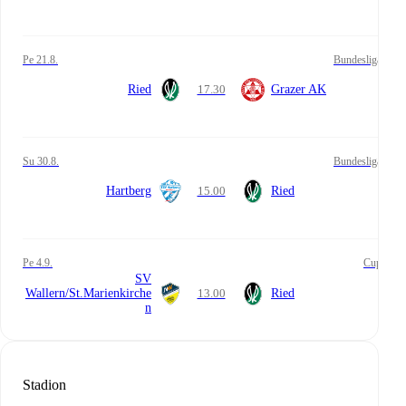
pe 21.8.
Bundesliga
Ried
17.30
Grazer AK
su 30.8.
Bundesliga
Hartberg
15.00
Ried
pe 4.9.
Cup
SV
Wallern/St.Marienkirche
13.00
Ried
n
Stadion