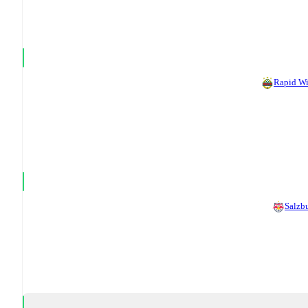
Rapid W
Salzb