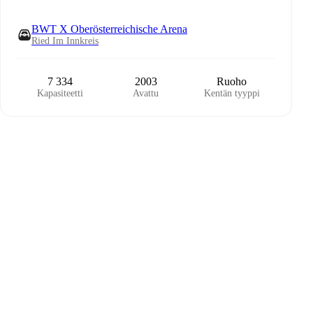
BWT X Oberösterreichische Arena
Ried Im Innkreis
7 334
2003
Ruoho
Kapasiteetti
Avattu
Kentän tyyppi