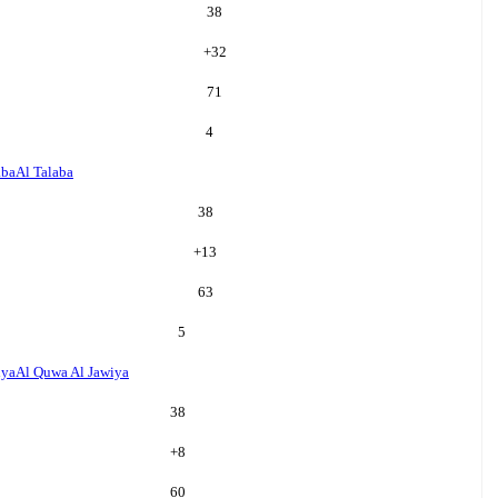
38
+
32
71
4
aba
Al Talaba
38
+
13
63
5
iya
Al Quwa Al Jawiya
38
+
8
60