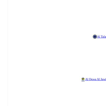
Al Tal
Al Quwa Al Jaw