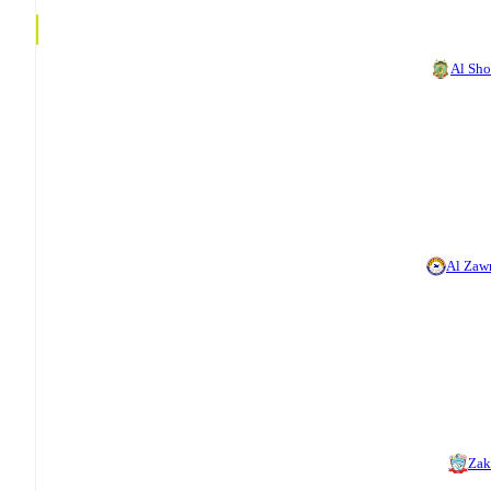
Al Sho
Al Zaw
Zak