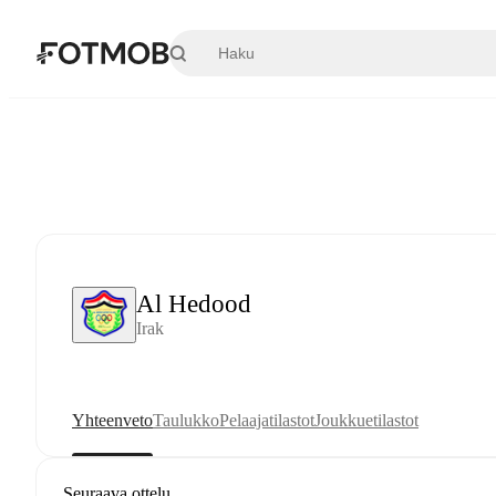
Siirry pääsisältöön
Al Hedood
Irak
Yhteenveto
Taulukko
Pelaajatilastot
Joukkuetilastot
Seuraava ottelu