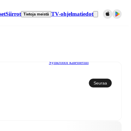
set
Siirrot
TV-ohjelmatiedot
Tietoja meistä
Synkronoi kalenteriin
Seuraa