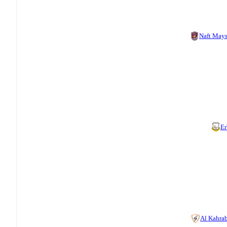
Naft May
Er
Al Kahra