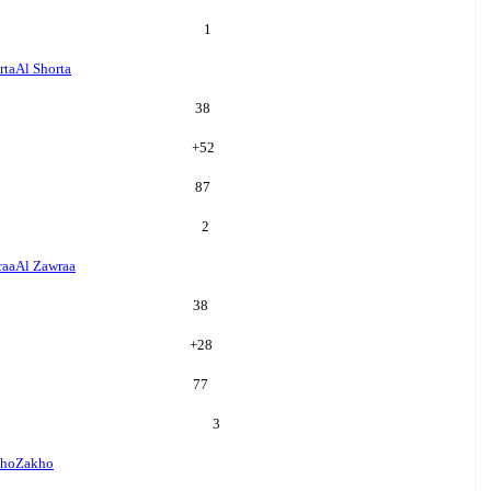
1
rta
Al Shorta
38
+
52
87
2
raa
Al Zawraa
38
+
28
77
3
ho
Zakho