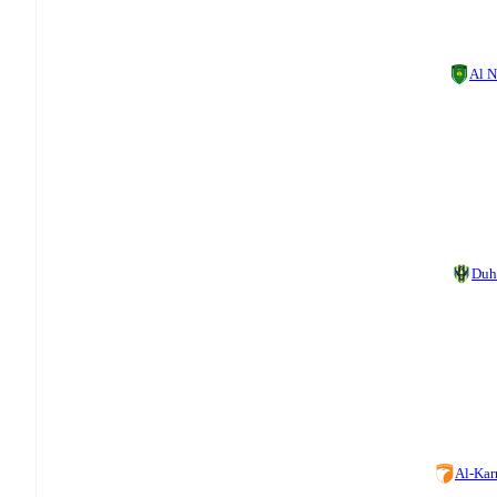
Al N
Duh
Al-Ka