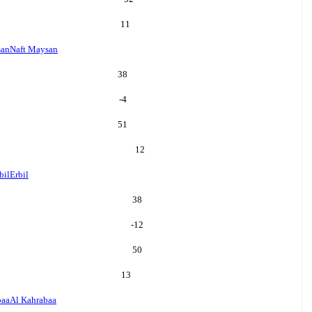
11
san
Naft Maysan
38
-4
51
12
bil
Erbil
38
-12
50
13
baa
Al Kahrabaa