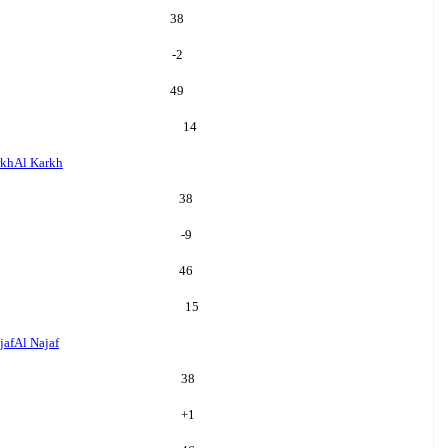
38
-2
49
14
rkh
Al Karkh
38
-9
46
15
jaf
Al Najaf
38
+
1