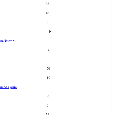
38
+
8
56
9
roz
Newroz
38
+
5
53
10
sim
Al-Qasim
38
0
52