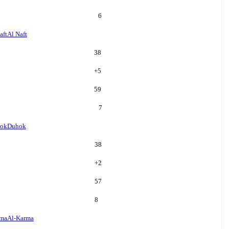
6
aft
Al Naft
38
+
5
59
7
ok
Duhok
38
+
2
57
8
rma
Al-Karma