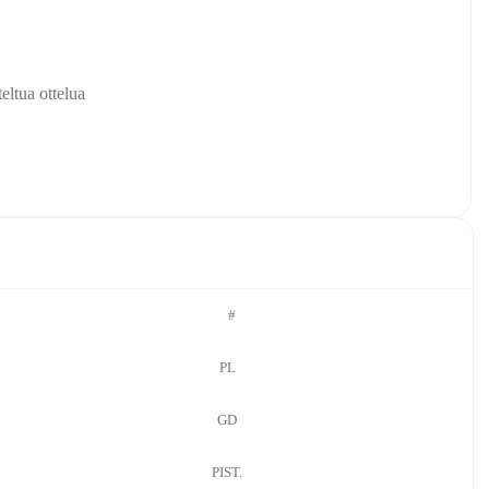
eltua ottelua
#
PL
GD
PIST.