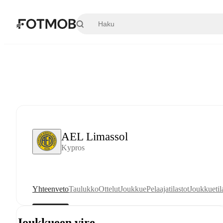
Siirry pääsisältöön
AEL Limassol
Kypros
Yhteenveto
Taulukko
Ottelut
Joukkue
Pelaajatilastot
Joukkuetil
Joukkueen vire