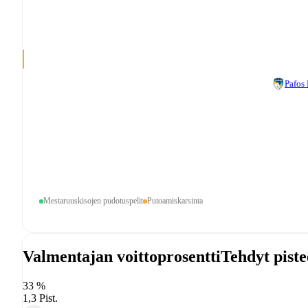
Pafos
Mestaruuskisojen pudotuspelit
Putoamiskarsinta
Valmentajan voittoprosentti
Tehdyt piste
33 %
1,3 Pist.