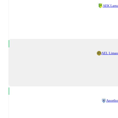
AEK Larn
AEL Limas
Anortho