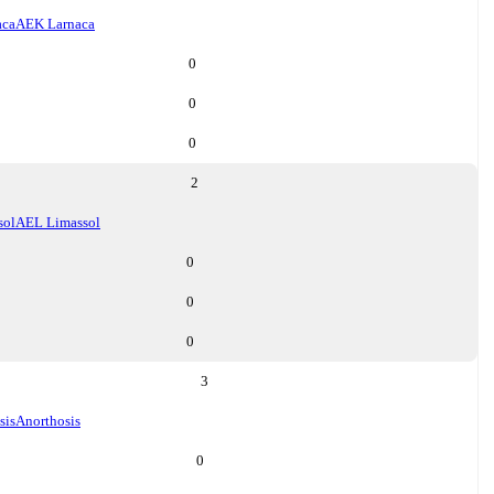
aca
AEK Larnaca
0
0
0
2
sol
AEL Limassol
0
0
0
3
sis
Anorthosis
0