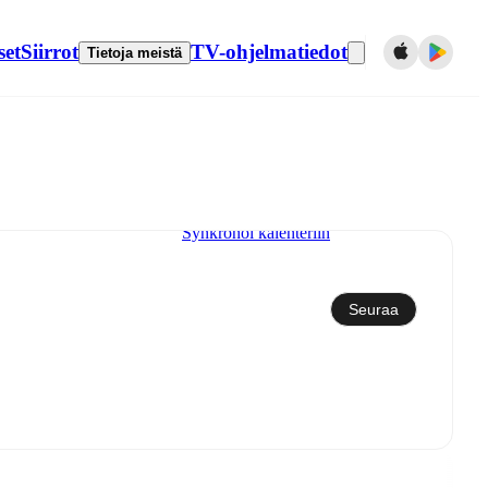
set
Siirrot
TV-ohjelmatiedot
Tietoja meistä
Synkronoi kalenteriin
Seuraa