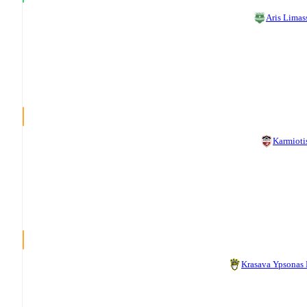
Aris Limas
Karmioti
Krasava Ypsonas