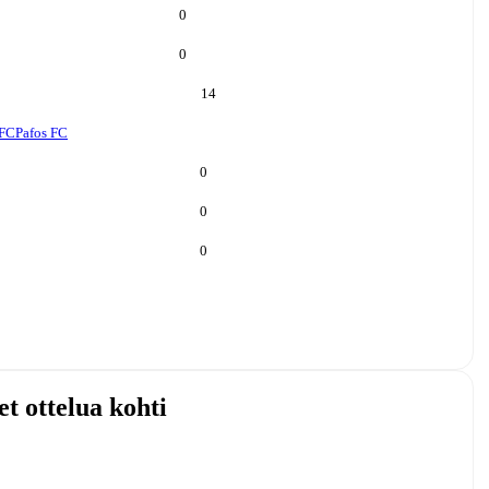
0
0
14
 FC
Pafos FC
0
0
0
et ottelua kohti