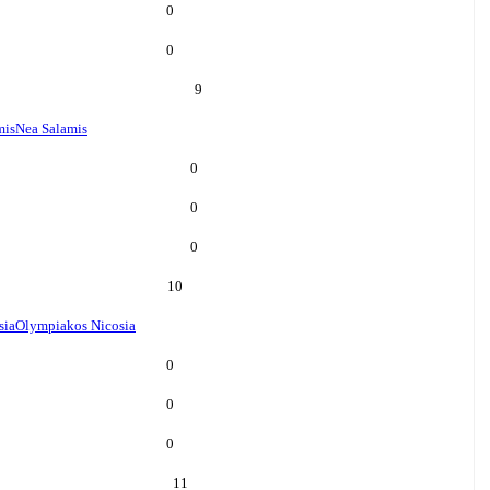
0
0
9
mis
Nea Salamis
0
0
0
10
sia
Olympiakos Nicosia
0
0
0
11