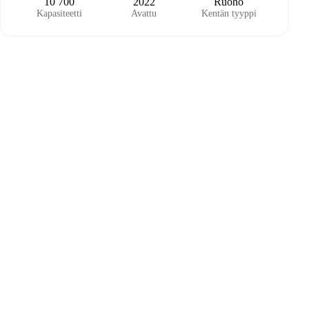
10 700
2022
Ruoho
Kapasiteetti
Avattu
Kentän tyyppi