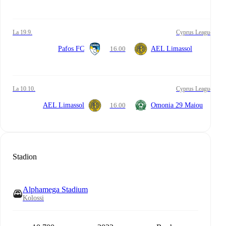
la 19.9.
Cyprus League
Pafos FC
16.00
AEL Limassol
la 10.10.
Cyprus League
AEL Limassol
16.00
Omonia 29 Maiou
Stadion
Alphamega Stadium
Kolossi