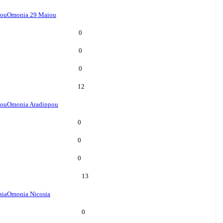
iou
Omonia 29 Maiou
0
0
0
12
pou
Omonia Aradippou
0
0
0
13
sia
Omonia Nicosia
0