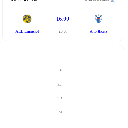
16.00
AEL Limassol
29.8.
Anorthosis
#
PL
GD
PIST.
1