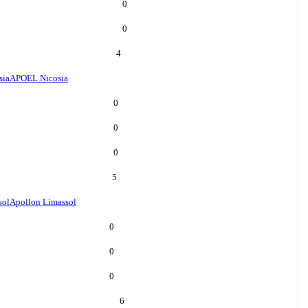
0
0
4
sia
APOEL Nicosia
0
0
0
5
sol
Apollon Limassol
0
0
0
6