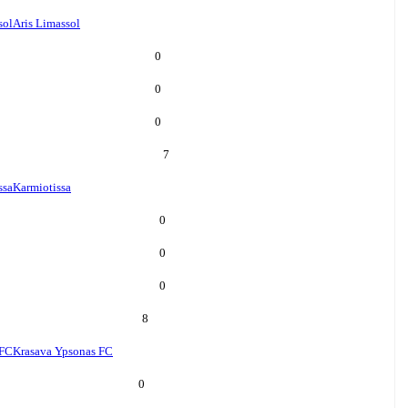
sol
Aris Limassol
0
0
0
7
ssa
Karmiotissa
0
0
0
8
 FC
Krasava Ypsonas FC
0