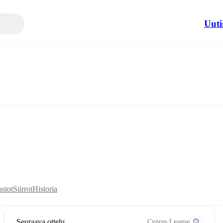
Uuti
astot
Siirrot
Historia
Seuraava ottelu
Cyprus League