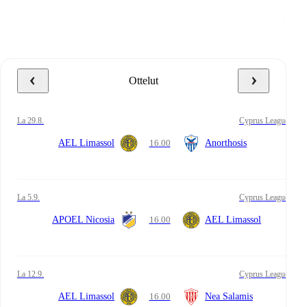
Ottelut
la 29.8.
Cyprus League
AEL Limassol
16.00
Anorthosis
la 5.9.
Cyprus League
APOEL Nicosia
16.00
AEL Limassol
la 12.9.
Cyprus League
AEL Limassol
16.00
Nea Salamis