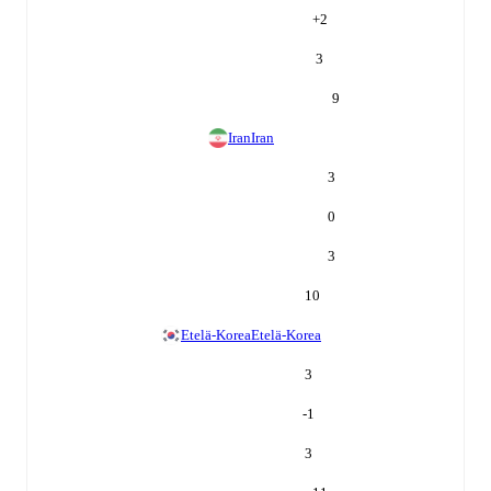
+
2
3
9
Iran
Iran
3
0
3
10
Etelä-Korea
Etelä-Korea
3
-1
3