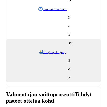
11
Skotlanti
Skotlanti
3
-3
3
12
Uruguay
Uruguay
3
-1
2
Valmentajan voittoprosentti
Tehdyt
pisteet ottelua kohti