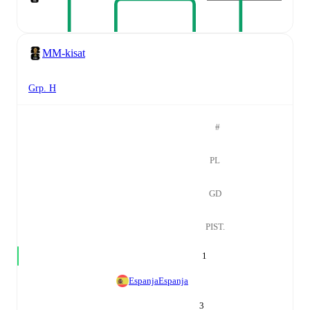
MM-kisat
Grp. H
#
PL
GD
PIST.
1
Espanja
Espanja
3