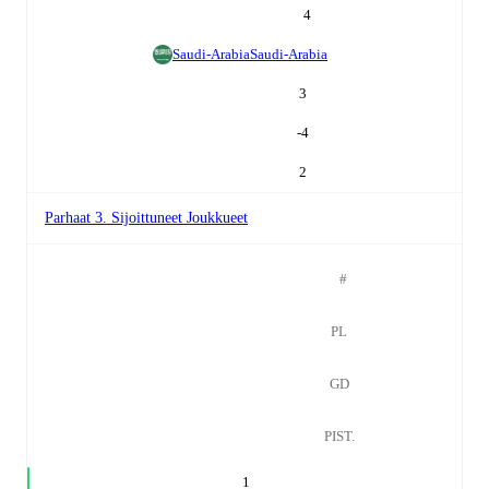
4
Saudi-Arabia
Saudi-Arabia
3
-4
2
Parhaat 3. Sijoittuneet Joukkueet
#
PL
GD
PIST.
1