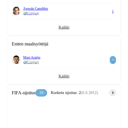
Agustín Canobbio
1
Uruguay
Kaikki
Eniten maalisyöttöjä
Maxi Araújo
1
Uruguay
Kaikki
FIFA-sijoitus
20
Korkein sijoitus
:
2
(
6.6.2012
)