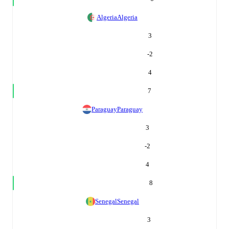
Algeria
Algeria
3
-2
4
7
Paraguay
Paraguay
3
-2
4
8
Senegal
Senegal
3