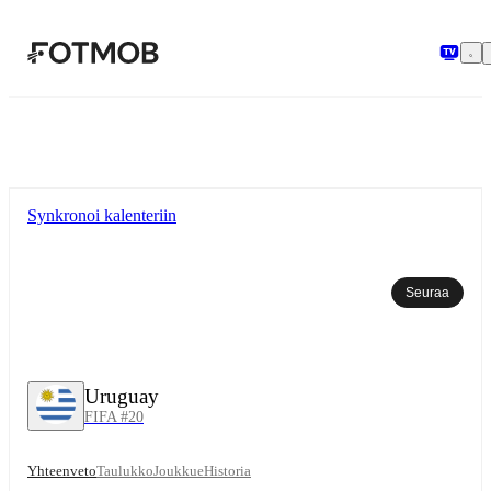
Siirry pääsisältöön
Synkronoi kalenteriin
Seuraa
Uruguay
FIFA #20
Yhteenveto
Taulukko
Joukkue
Historia