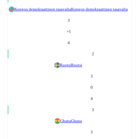
Kongon demokraattinen tasavalta
Kongon demokraattinen tasavalta
3
+
1
4
2
Ruotsi
Ruotsi
3
0
4
3
Ghana
Ghana
3