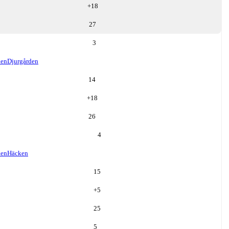
+
18
27
3
den
Djurgården
14
+
18
26
4
ken
Häcken
15
+
5
25
5