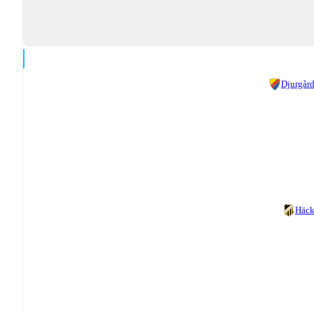
Djurgår
Häc