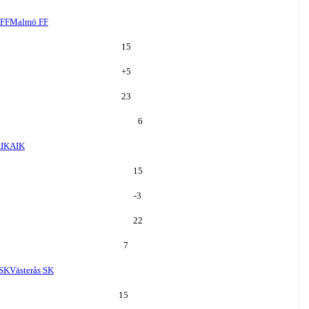
FF
Malmö FF
15
+
5
23
6
IK
AIK
15
-3
22
7
 SK
Västerås SK
15