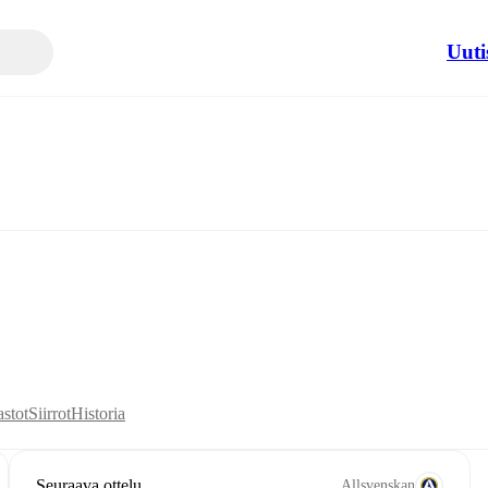
Uuti
astot
Siirrot
Historia
Seuraava ottelu
Allsvenskan