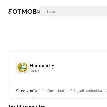
Siirry pääsisältöön
Hammarby
Ruotsi
Yhteenveto
Taulukko
Ottelut
Joukkue
Pelaajatilastot
Joukkuetil
Joukkueen vire