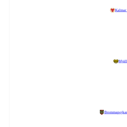
Kalmar
Mjäl
Brommapojka