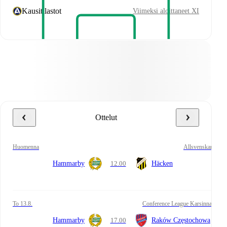
Kausitilastot
Viimeksi aloittaneet XI
Ottelut
huomenna
Allsvenskan
Hammarby
12.00
Häcken
to 13.8.
Conference League Karsinnat
Hammarby
17.00
Raków Częstochowa