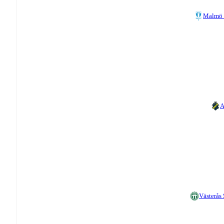
Malmö 
A
Västerås