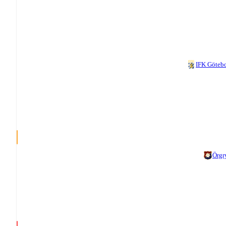
IFK Göteb
Örgr