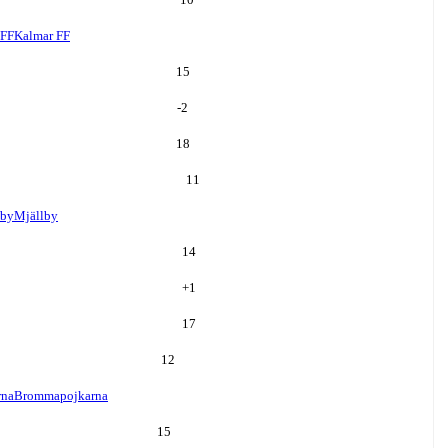
 FF
Kalmar FF
15
-2
18
11
lby
Mjällby
14
+
1
17
12
rna
Brommapojkarna
15