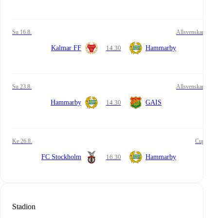
su 16.8.
Allsvenskan
Kalmar FF
14.30
Hammarby
su 23.8.
Allsvenskan
Hammarby
14.30
GAIS
ke 26.8.
Cup
FC Stockholm
16.30
Hammarby
Stadion