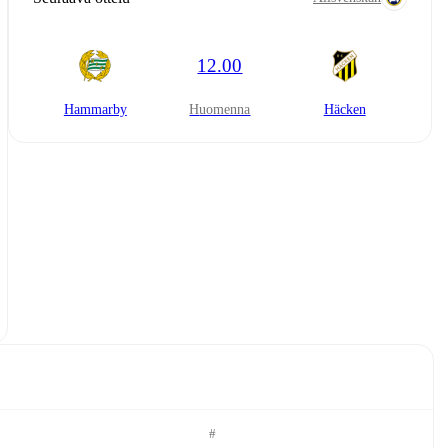
12.00
Hammarby
huomenna
Häcken
#