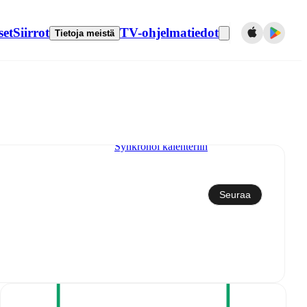
set
Siirrot
TV-ohjelmatiedot
Tietoja meistä
Synkronoi kalenteriin
Seuraa