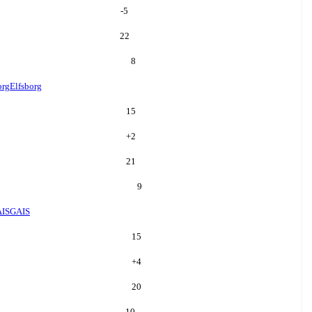
-5
22
8
org
Elfsborg
15
+
2
21
9
IS
GAIS
15
+
4
20
10