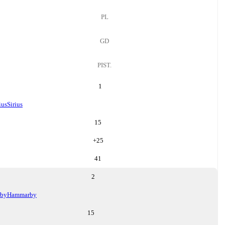
PL
GD
PIST.
1
ius
Sirius
15
+
25
41
2
by
Hammarby
15