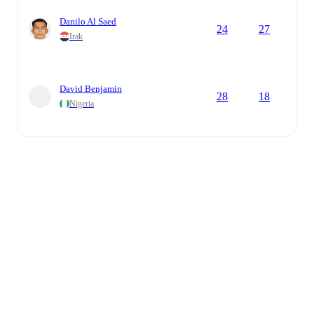
Danilo Al Saed
24
27
Irak
David Benjamin
28
18
Nigeria