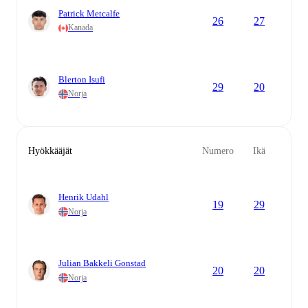
Patrick Metcalfe
26
27
Kanada
Blerton Isufi
29
20
Norja
Hyökkääjät
Numero
Ikä
Henrik Udahl
19
29
Norja
Julian Bakkeli Gonstad
20
20
Norja