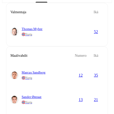
Valmentaja
Ikä
Thomas Myhre
52
Norja
Maalivahdit
Numero
Ikä
Marcus Sandberg
12
35
Norja
Sander Østraat
13
21
Norja