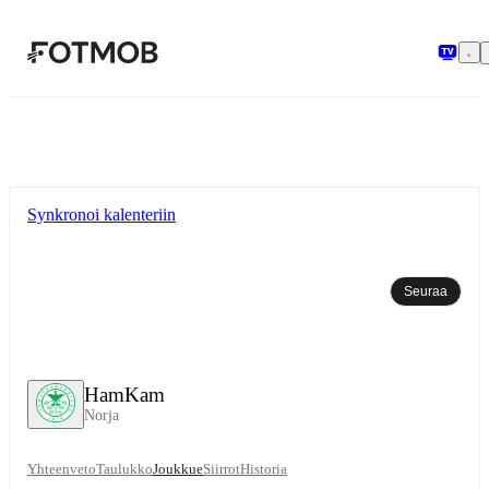
Siirry pääsisältöön
Synkronoi kalenteriin
Seuraa
HamKam
Norja
Yhteenveto
Taulukko
Joukkue
Siirrot
Historia