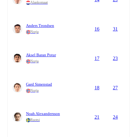
Alankomaat
Anders Trondsen
16
31
Norja
Aksel Baran Potur
17
23
Norja
Gard Simenstad
18
27
Norja
Noah Alexandersson
21
24
Ruotsi