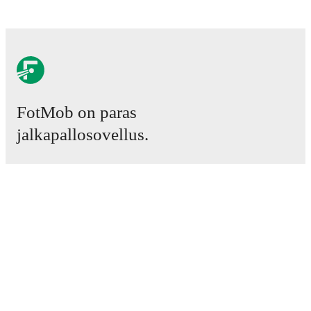
FotMob on paras
jalkapallosovellus.
Ottelut
Uutiset
Siirtokeskus
Huhut
TV-ohjelmatiedot
Tietoja meistä
Urat
Mainosta meillä
Lineup Builder