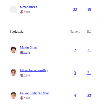
Simon Rusen
33
18
Norja
Puolustajat
Numero
Ikä
Martin Gjone
2
21
Norja
Ethan Amundsen-Day
3
21
Norja
Halvor Rødølen Opsahl
4
23
Norja