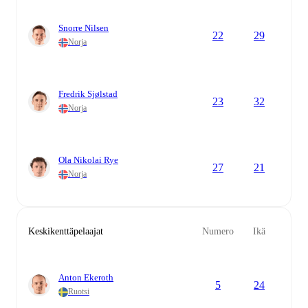
Snorre Nilsen
22
29
Norja
Fredrik Sjølstad
23
32
Norja
Ola Nikolai Rye
27
21
Norja
Keskikenttäpelaajat
Numero
Ikä
Anton Ekeroth
5
24
Ruotsi