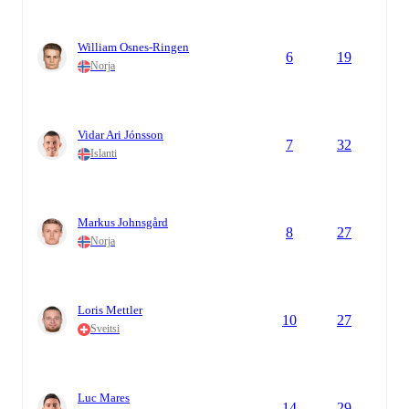
William Osnes-Ringen
6
19
Norja
Vidar Ari Jónsson
7
32
Islanti
Markus Johnsgård
8
27
Norja
Loris Mettler
10
27
Sveitsi
Luc Mares
14
29