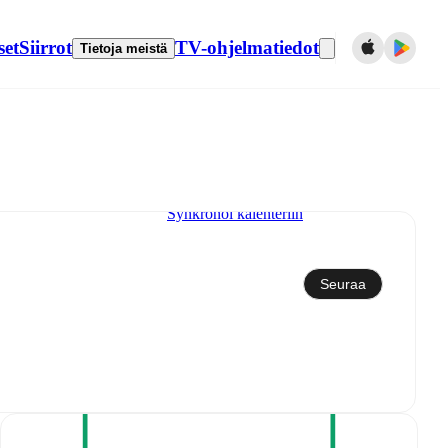
set
Siirrot
TV-ohjelmatiedot
Tietoja meistä
Synkronoi kalenteriin
Seuraa