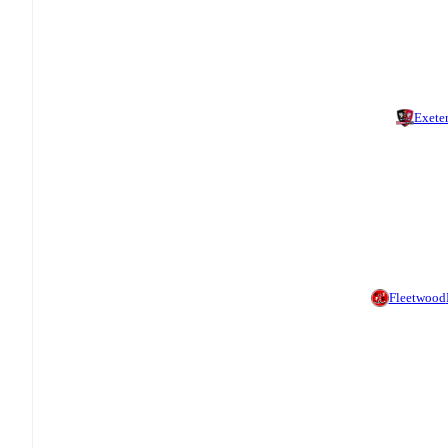
Exete
Fleetwood