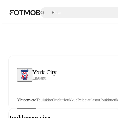
Siirry pääsisältöön
York City
Englanti
Yhteenveto
Taulukko
Ottelut
Joukkue
Pelaajatilastot
Joukkuetil
Joukkueen vire