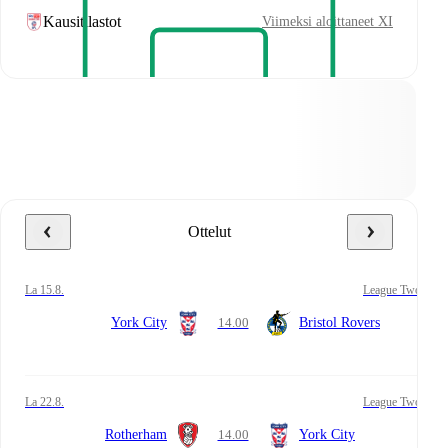
Kausitilastot
Viimeksi aloittaneet XI
Ottelut
la 15.8.
League Two
York City
14.00
Bristol Rovers
la 22.8.
League Two
Rotherham
14.00
York City