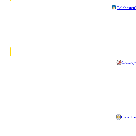
Colchester
C
Crawley
Crewe
Cr