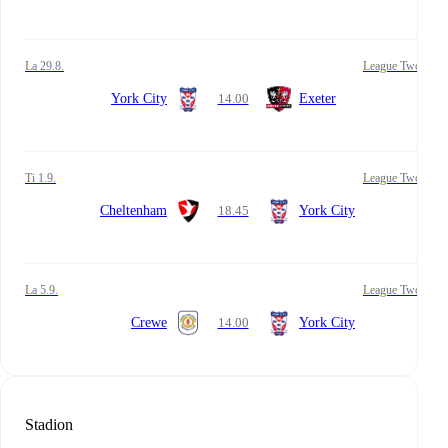
la 29.8.
League Two
York City
14.00
Exeter
ti 1.9.
League Two
Cheltenham
18.45
York City
la 5.9.
League Two
Crewe
14.00
York City
Stadion