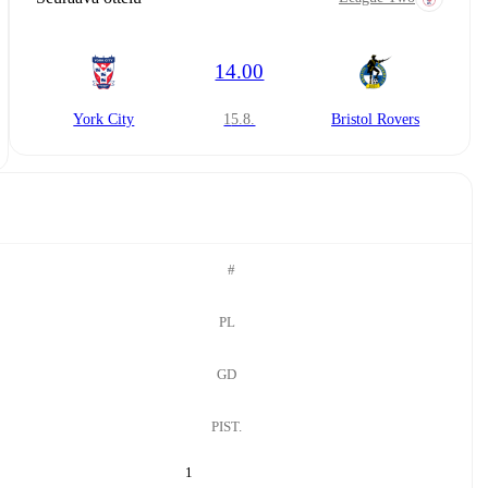
14.00
York City
15.8.
Bristol Rovers
#
PL
GD
PIST.
1