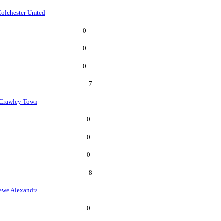
olchester United
0
0
0
7
Crawley Town
0
0
0
8
ewe Alexandra
0