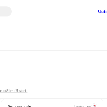
Uuti
astot
Siirrot
Historia
Seuraava ottelu
League Two