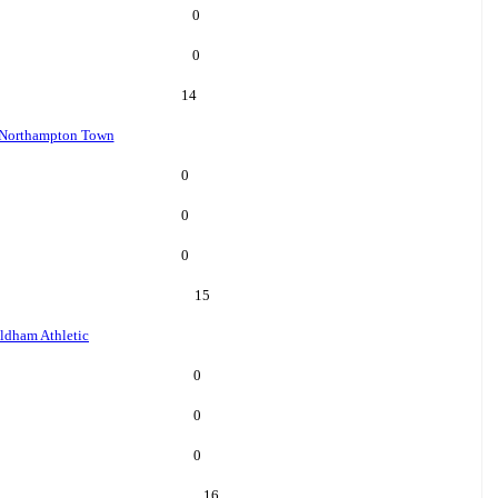
0
0
14
Northampton Town
0
0
0
15
ldham Athletic
0
0
0
16