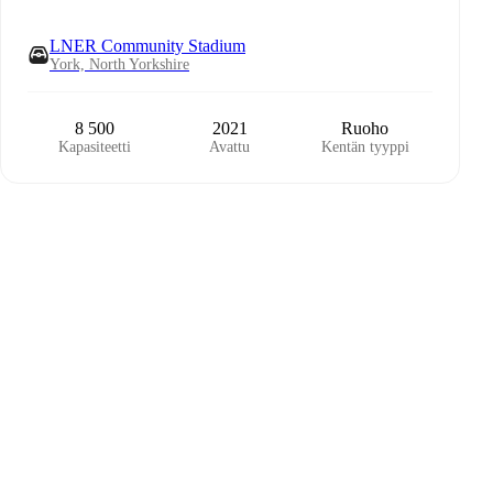
LNER Community Stadium
York, North Yorkshire
8 500
2021
Ruoho
Kapasiteetti
Avattu
Kentän tyyppi