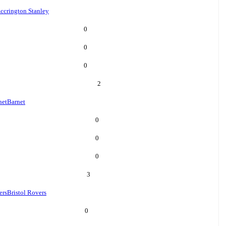
ccrington Stanley
0
0
0
2
net
Barnet
0
0
0
3
ers
Bristol Rovers
0