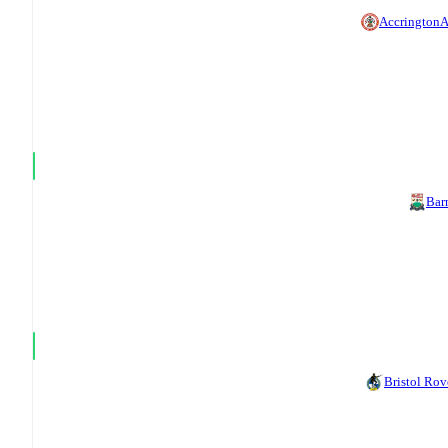
Accrington
A
Bar
Bristol Rov