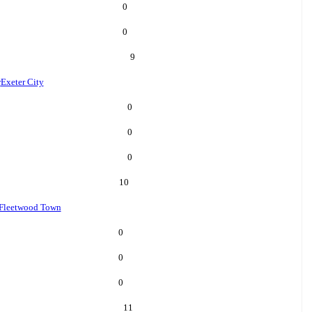
0
0
9
r
Exeter City
0
0
0
10
Fleetwood Town
0
0
0
11