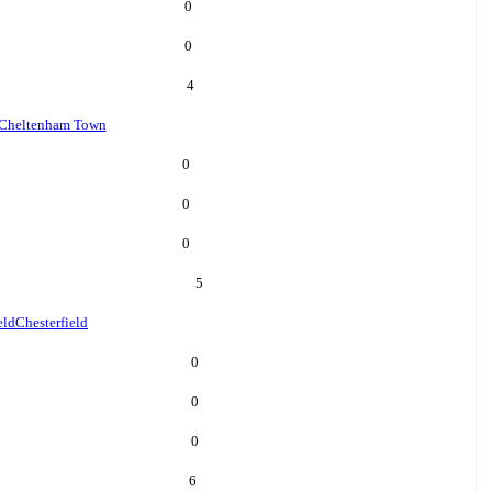
0
0
4
Cheltenham Town
0
0
0
5
eld
Chesterfield
0
0
0
6