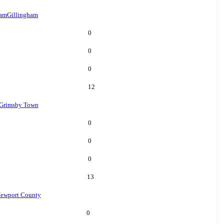
ham
Gillingham
0
0
0
12
Grimsby Town
0
0
0
13
ewport County
0