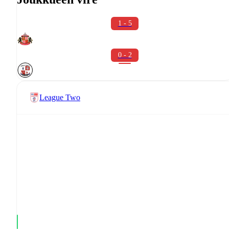
1 - 5
0 - 2
League Two