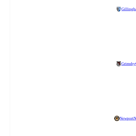
Gilling
Grimsby
Newport
N