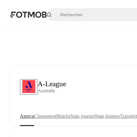
Aller au contenu principal
A-League
Australie
Aperçu
Classement
Matchs
Stats joueurs
Stats équipes
Transfert