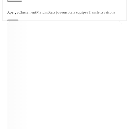
Aperçu
Classement
Matchs
Stats joueurs
Stats équipes
Transferts
Saisons