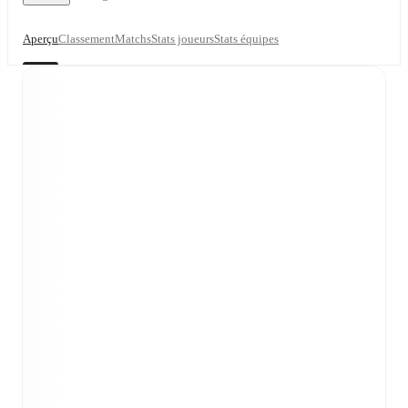
Aperçu
Classement
Matchs
Stats joueurs
Stats équipes