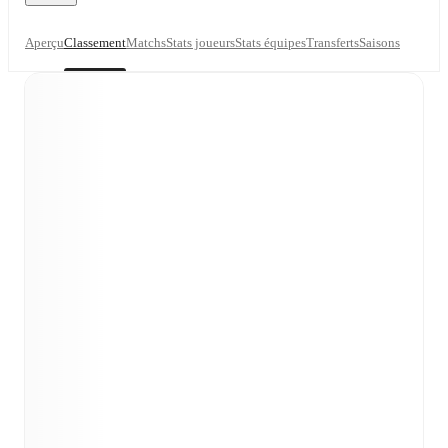
Aperçu
Classement
Matchs
Stats joueurs
Stats équipes
Transferts
Saisons