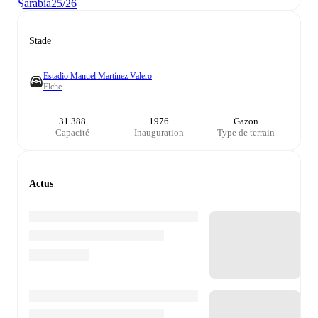
Sarabia
25/26
Stade
Estadio Manuel Martínez Valero
Elche
31 388
1976
Gazon
Capacité
Inauguration
Type de terrain
Actus