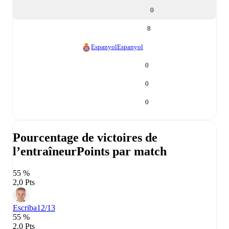
0
8
Espanyol
Espanyol
0
0
0
Pourcentage de victoires de
l’entraîneur
Points par match
55 %
2,0 Pts
Escriba
12/13
55 %
2,0 Pts