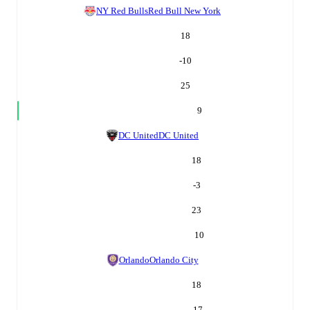
NY Red Bulls
Red Bull New York
18
-10
25
9
DC United
DC United
18
-3
23
10
Orlando
Orlando City
18
-17