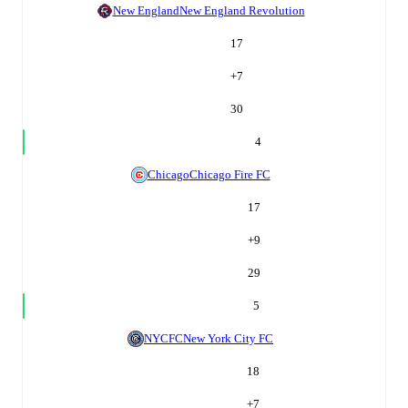
New England
New England Revolution
17
+
7
30
4
Chicago
Chicago Fire FC
17
+
9
29
5
NYCFC
New York City FC
18
+
7