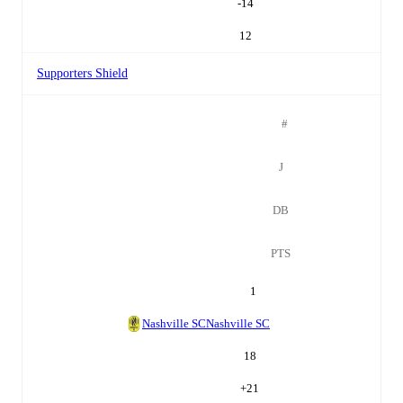
-14
12
Supporters Shield
#
J
DB
PTS
1
Nashville SC
Nashville SC
18
+
21