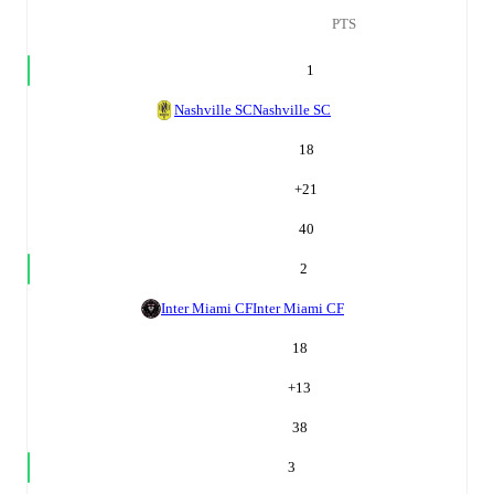
PTS
1
Nashville SC
Nashville SC
18
+
21
40
2
Inter Miami CF
Inter Miami CF
18
+
13
38
3