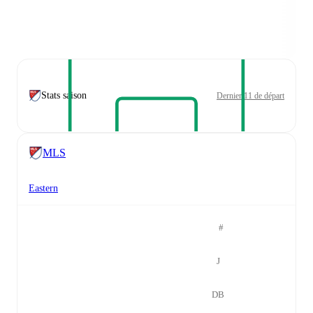
Stats saison
Dernier 11 de départ
MLS
Eastern
#
J
DB