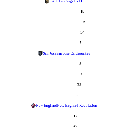
LAFC
Los Angeles FC
19
+
16
34
5
San Jose
San Jose Earthquakes
18
+
13
33
6
New England
New England Revolution
17
+
7