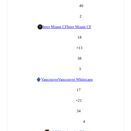
40
2
Inter Miami CF
Inter Miami CF
18
+
13
38
3
Vancouver
Vancouver Whitecaps
17
+
21
34
4