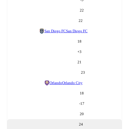
22
22
San Diego FC
San Diego FC
18
+
3
21
23
Orlando
Orlando City
18
-17
20
24