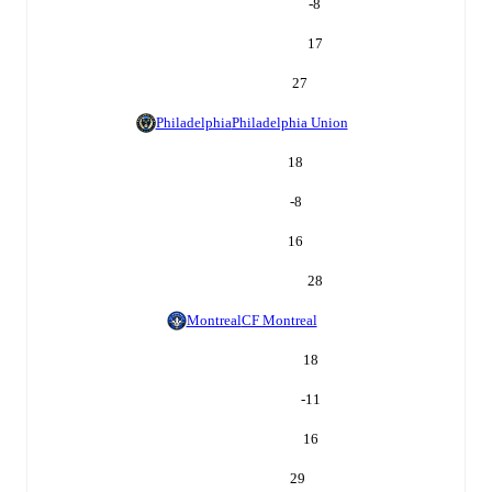
-8
17
27
Philadelphia
Philadelphia Union
18
-8
16
28
Montreal
CF Montreal
18
-11
16
29