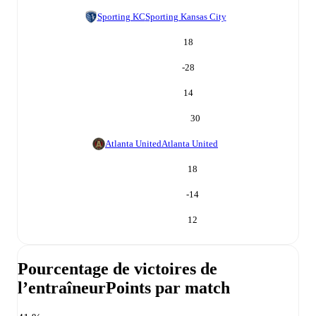
Sporting KC
Sporting Kansas City
18
-28
14
30
Atlanta United
Atlanta United
18
-14
12
Pourcentage de victoires de
l’entraîneur
Points par match