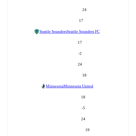
24
17
Seattle Sounders
Seattle Sounders FC
17
-2
24
18
Minnesota
Minnesota United
18
-5
24
19