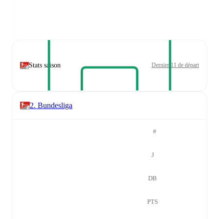
Stats saison
Dernier 11 de départ
2. Bundesliga
#
J
DB
PTS