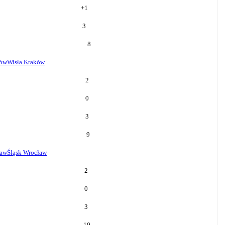
+
1
3
8
ków
Wisła Kraków
2
0
3
9
ław
Śląsk Wrocław
2
0
3
10