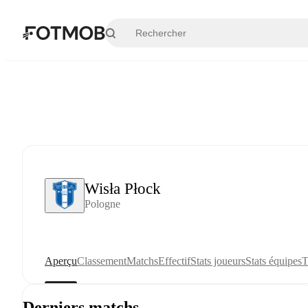
Aller au contenu principal
Wisła Płock
Pologne
Aperçu
Classement
Matchs
Effectif
Stats joueurs
Stats équipes
T
Derniers matchs