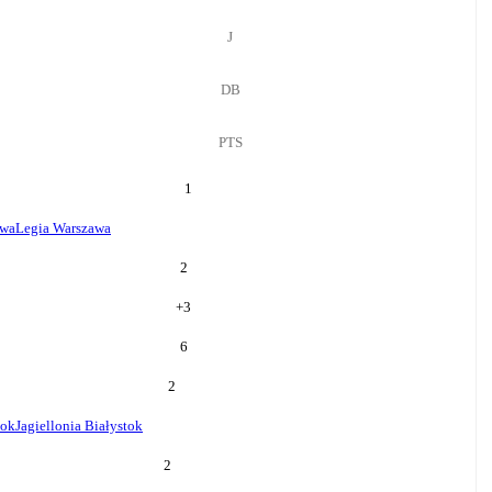
J
DB
PTS
1
awa
Legia Warszawa
2
+
3
6
2
tok
Jagiellonia Białystok
2