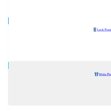
Lech Poz
Wisła Pł