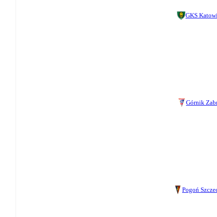
GKS Katow
Górnik Zab
Pogoń Szcze