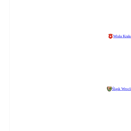
Wisła Kra
Śląsk Wroc