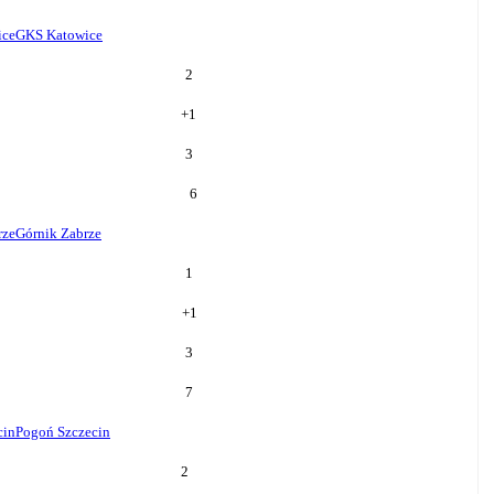
ice
GKS Katowice
2
+
1
3
6
rze
Górnik Zabrze
1
+
1
3
7
cin
Pogoń Szczecin
2