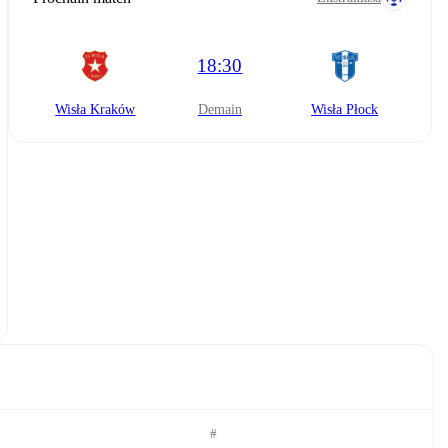
18:30
Wisła Kraków
demain
Wisła Płock
#