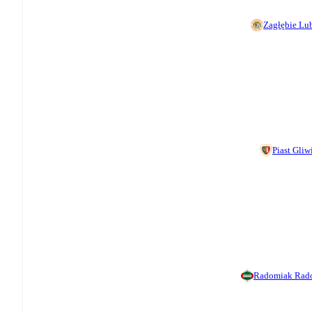
Zagłębie Lu
Piast Gliw
Radomiak Rad