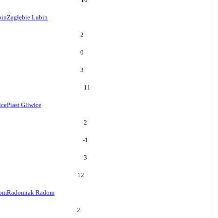
bin
Zagłębie Lubin
2
0
3
11
ice
Piast Gliwice
2
-1
3
12
om
Radomiak Radom
2