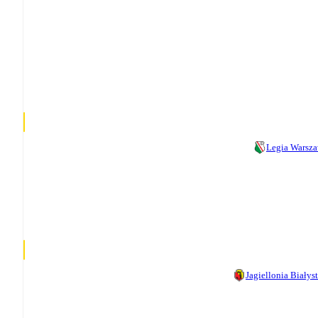
Legia Warsz
Jagiellonia Białys