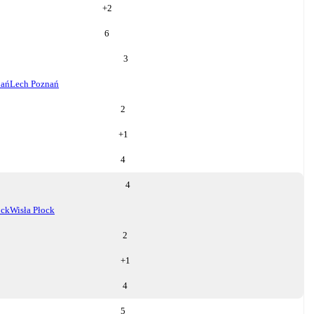
+
2
6
3
nań
Lech Poznań
2
+
1
4
4
ock
Wisła Płock
2
+
1
4
5