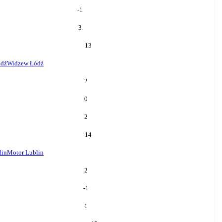
-1
3
13
ódź
Widzew Łódź
2
0
2
14
lin
Motor Lublin
2
-1
1