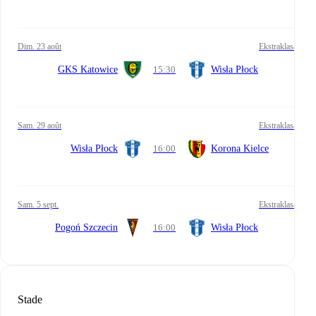
dim. 23 août
Ekstraklasa
GKS Katowice
15:30
Wisła Płock
sam. 29 août
Ekstraklasa
Wisła Płock
16:00
Korona Kielce
sam. 5 sept.
Ekstraklasa
Pogoń Szczecin
16:00
Wisła Płock
Stade