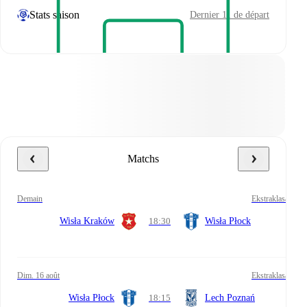
Stats saison
Dernier 11 de départ
Matchs
demain
Ekstraklasa
Wisła Kraków
18:30
Wisła Płock
dim. 16 août
Ekstraklasa
Wisła Płock
18:15
Lech Poznań