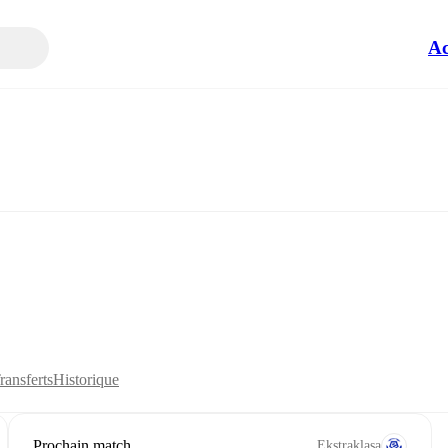
Ac
ransferts
Historique
Prochain match
Ekstraklasa