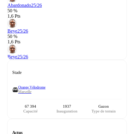
Abardonado
25/26
50 %
1,6 Pts
Beye
25/26
50 %
1,6 Pts
Beye
25/26
Stade
Orange Vélodrome
Marseille
67 394
1937
Gazon
Capacité
Inauguration
Type de terrain
Actus