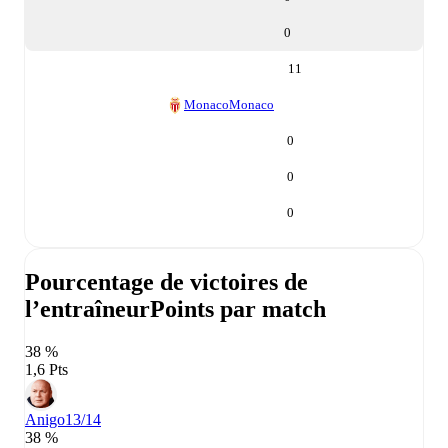
0
11
Monaco
Monaco
0
0
0
Pourcentage de victoires de
l’entraîneur
Points par match
38 %
1,6 Pts
Anigo
13/14
38 %