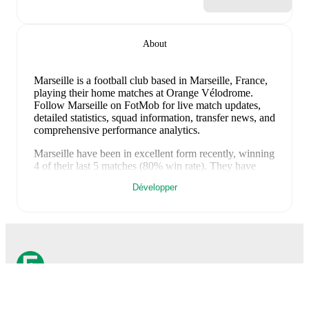
About
Marseille is a football club
based in Marseille, France
,
playing their home matches at Orange Vélodrome
.
Follow Marseille on FotMob for live match updates,
detailed statistics, squad information, transfer news, and
comprehensive performance analytics.
Marseille
have been in
excellent form
recently, winning
4
of their last
5
matches (
80
% win rate). They have
scored
11
goals
and conceded
5
during this period.
Développer
Overall, they have shown good attacking threat.
In the
Ligue 1
, they faced
a
3
-
1
win against
Rennes
.
In the
Club Friendlies
, they faced
a
3
-
0
win against
Yamoussoukro FC
,
a
0
-
3
loss to
Nice
,
a
2
-
1
win
against
Nimes
, and
a
3
-
0
win against
Al-Shahaniya
.
Recent results for
Marseille
:
17 mai 2026
:
Ligue 1
-
3
-
1
win
vs
Rennes
17 juillet 2026
:
Club Friendlies
-
3
-
0
win
at
FotMob est la meilleure