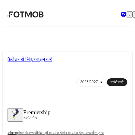
मुख्य सामग्री पर जाएँ
कैलेंडर से सिंक्रनाइज़ करें
फॉलो करो
Premiership
स्कॉटलैंड
ओवरव्यू
टेबल
फ़िक्स्चर्स
खिलाड़ी के आँकड़े
टीम के आँकड़े
ट्रांसफर्स
सीज़न्स